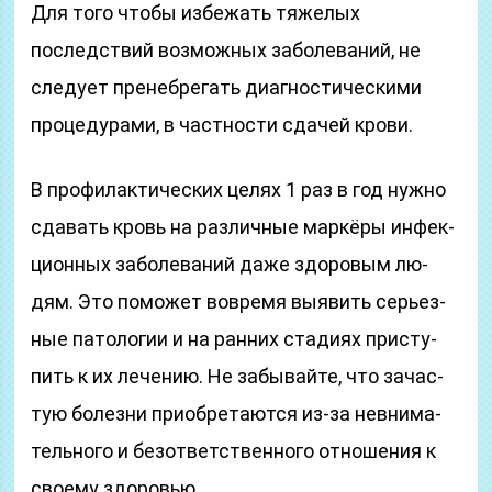
Для того чтобы избежать тяжелых
последствий возможных заболеваний, не
следует пренебрегать диагностическими
процедурами, в частности сдачей крови.
В про­фи­лак­ти­чес­ких це­лях 1 раз в год нуж­но
сда­вать кровь на раз­лич­ные мар­кёры ин­фек­
ци­он­ных за­бо­ле­ва­ний да­же здо­ро­вым лю­
дям. Это по­мо­жет во­вре­мя вы­явить серь­ез­
ные па­то­ло­гии и на ран­них ста­ди­ях при­сту­
пить к их ле­че­нию. Не за­бы­вай­те, что за­час­
тую бо­лез­ни при­о­бре­та­ют­ся из-за не­вни­ма­
тель­но­го и без­от­вет­ст­вен­но­го от­но­ше­ния к
сво­е­му здо­ровью.