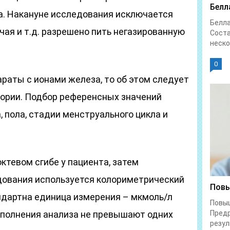
Белл
а. Накануне исследования исключается
Белл
 чая и т.д. разрешено пить негазированную
Соста
неско
0
раты с ионами железа, то об этом следует
ории. Подбор референсных значений
, пола, стадии менструального цикла и
ктевом сгибе у пациента, затем
дования используется колориметрический
Повы
дартна единица измерения – мкмоль/л
Повы
выполнения анализа не превышают одних
Предр
резул