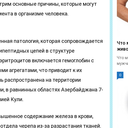
трим основные причины, которые могут
ента в организме человека.
енная патология, которая сопровождается
Что 
живо
пептидных цепей в структуре
Что м
в эритроцитов включается гемоглобин с
мужчи
и агрегатами, что приводит к их
0
ь распространена на территории
и, в равнинных областях Азербайджана 7-
ией Кули.
вышенное содержание железа в крови,
отдела черепа из-за разрастания тканей.