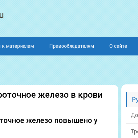
u
 к материалам
Правообладателям
О сайте
оточное железо в крови
Р
До
точное железо повышено у
Тр