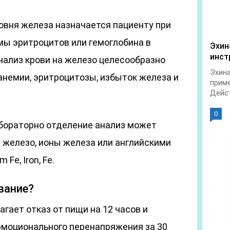
овня железа назначается пациенту при
мы эритроцитов или гемоглобина в
Эхин
инст
нализ крови на железо целесообразно
Эхина
анемии, эритроцитозы, избыток железа и
приме
Дейст
0
абораторно отделение анализ может
 железо, ионы железа или английскими
Fe, Iron, Fe.
вание?
гает отказ от пищи на 12 часов и
эмоционального перенапряжения за 30