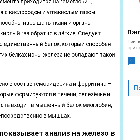
емента приходится на гемоглобин,
я с кислородом и углекислым газом.
пособны насыщать ткани и органы
При 
кислый газ обратно в лёгкие. Следует
При п
то единственный белок, который способен
при по
гих белках ионы железа не обладают такой
0
но в состав гемосидерина и ферритина –
П
торые формируются в печени, селезёнке и
асть входит в мышечный белок миоглобин,
епосредственно в мышцах.
 показывает анализ на железо в