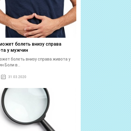
может болеть внизу справа
та у мужчин
ожет болеть внизу справа живота у
н Боли в...
31.03.2020