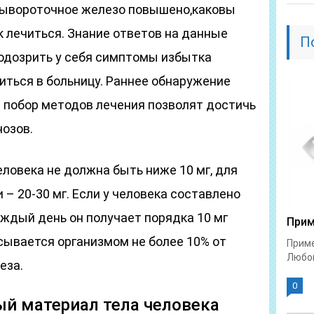
сывороточное железо повышено,каковы
ак лечиться. Знание ответов на данные
П
одозрить у себя симптомы избытка
иться в больницу. Раннее обнаружение
й побор методов лечения позволят достичь
нозов.
ловека не должна быть ниже 10 мг, для
– 20-30 мг. Если у человека составлено
ждый день он получает порядка 10 мг
Прим
сывается организмом не более 10% от
Приме
Любой
еза.
0
й материал тела человека