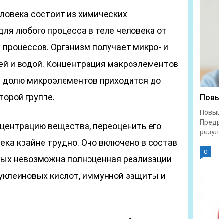
ловека состоит из химических
ля любого процесса в теле человека от
 процессов. Организм получает микро- и
й и водой. Концентрация макроэлементов
на долю микроэлементов приходится до
торой группе.
Повы
Повы
Предр
нцентрацию вещества, переоценить его
резул
ека крайне трудно. Оно включено в состав
0
орых невозможна полноценная реализации
нуклеиновых кислот, иммунной защиты и