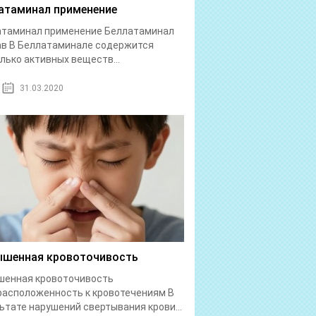
атаминал применение
атаминал применение Беллатаминал
в В Беллатаминале содержится
лько активных веществ...
31.03.2020
шенная кровоточивость
шенная кровоточивость
асположенность к кровотечениям В
ьтате нарушений свертывания крови...