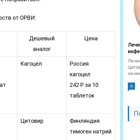
рств от ОРВИ:
Дешевый
Цена
Лече
аналог
инфе
Лече
Кагоцел
Россия
Цитом
кагоцел
на не
ат
242 Р за 10
0
таблеток
П
Цитовир
Финляндия
тимоген натрий