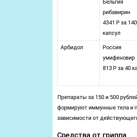
Бельгия
рибавирин
4341 Р за 140
капсул
Арбидол
Россия
умифеновир
813 Р за 40 к
Препараты за 150 и 500 рубле
формируют иммунные тела и п
зависимости от действующего
Средства от гриппа