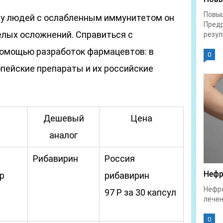
Повы
о у людей с ослабленным иммунитетом он
Предр
лых осложнений. Справиться с
резул
омощью разработок фармацевтов: в
0
пейские препараты и их российские
Дешевый
Цена
аналог
Рибавирин
Россия
Нефр
р
рибавирин
Нефро
97 Р за 30 капсул
лечен
0