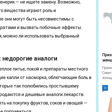
женерик — не ищите замену. Возможно,
о вещества играют роль и
ле они могут быть несовместимы с
ратами и вызвать побочные эффекты.
м, можно ли использовать выбранный
Приз
х недорогие аналоги
жен
Призн
плое питье, покой и препараты местного
Симпт
е капли от насморка, облегчающие боль в
женщи
оторые так полюбились простывшему
0
 продаются и дешевые аналоги лекарств.
ь на покупку фруктов, соков и овощей —
е поправиться.