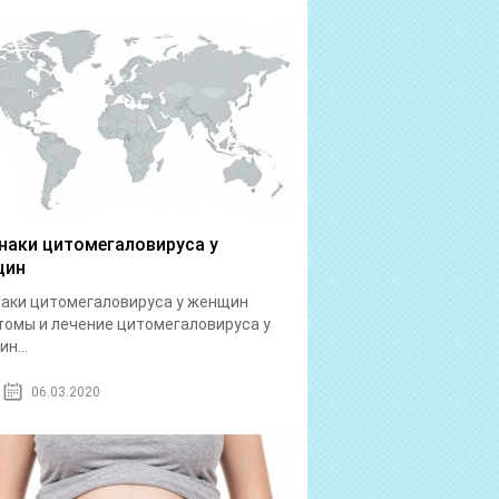
наки цитомегаловируса у
щин
аки цитомегаловируса у женщин
омы и лечение цитомегаловируса у
н...
06.03.2020