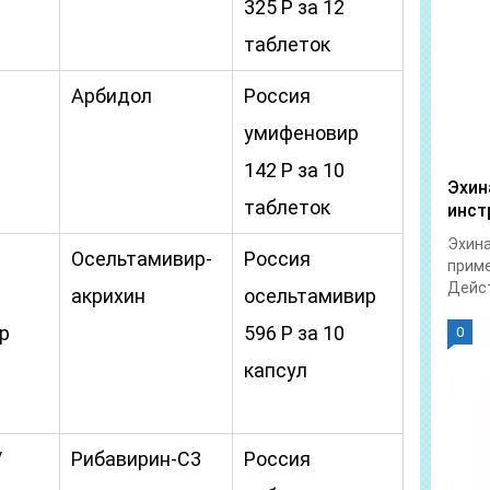
325 Р за 12
таблеток
Арбидол
Россия
умифеновир
142 Р за 10
Эхин
таблеток
инст
Эхина
Осельтамивир-
Россия
приме
Дейст
акрихин
осельтамивир
р
596 Р за 10
0
капсул
/
Рибавирин-С3
Россия