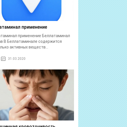
атаминал применение
атаминал применение Беллатаминал
в В Беллатаминале содержится
лько активных веществ...
31.03.2020
шенная кровоточивость