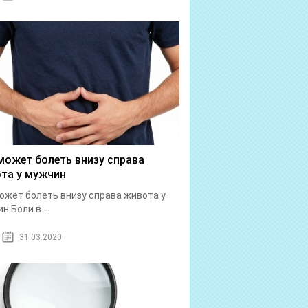
может болеть внизу справа
та у мужчин
ожет болеть внизу справа живота у
н Боли в...
31.03.2020