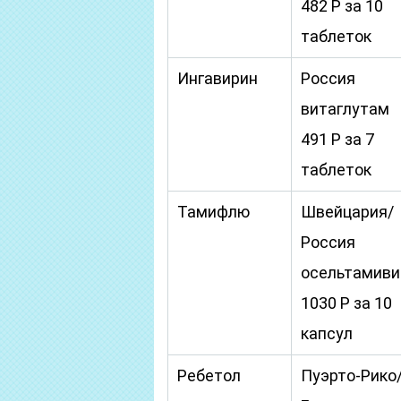
482 Р за 10
таблеток
Ингавирин
Россия
витаглутам
491 Р за 7
таблеток
Тамифлю
Швейцария/
Россия
осельтамиви
1030 Р за 10
капсул
Ребетол
Пуэрто-Рико