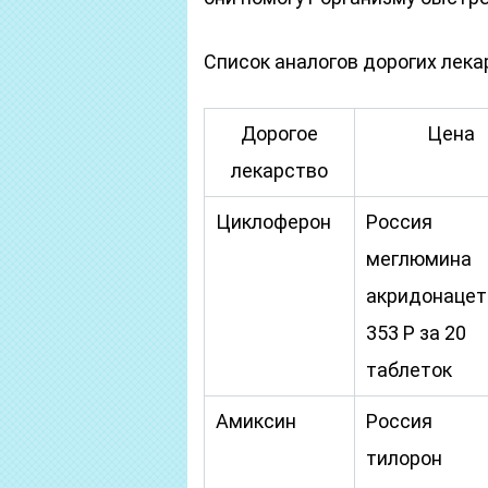
Список аналогов дорогих лека
Дорогое
Цена
лекарство
Циклоферон
Россия
меглюмина
акридонацет
353 Р за 20
таблеток
Амиксин
Россия
тилорон