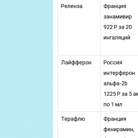
Реленза
Франция
занамивир
922 Р за 20
ингаляций
Лайфферон
Россия
интерферон
альфа-2b
1225 Р за 5 
по 1 мл
Терафлю
Франция
фенирамин,