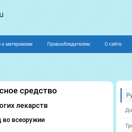
u
 к материалам
Правообладателям
О сайте
сное средство
Р
огих лекарств
До
д во всеоружии
Тр