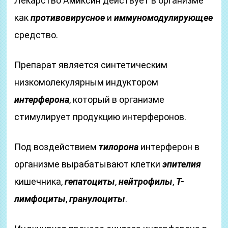
Лекарство Амиксин действует в организме
как
противовирусное
и
иммуномодулирующее
средство.
Препарат является синтетическим
низкомолекулярным индуктором
интерферона
, который в организме
стимулирует продукцию интерферонов.
Под воздействием
тилорона
интерферон в
организме вырабатывают клетки
эпителия
кишечника,
гепатоциты
,
нейтрофилы
,
Т-
лимфоциты
,
гранулоциты
.