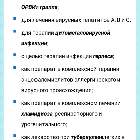
ОРВИ
и
гриппа
;
для лечения вирусных гепатитов А, В и С;
для терапии
цитомегаловирусной
инфекции
;
с целью терапии инфекции
герпеса
;
как препарат в комплексной терапии
энцефаломиелитов аллергического и
вирусного происхождения;
как препарат в комплексном лечении
хламидиоза
, респираторного и
урогенитального;
как лекарство при
туберкулезе
легких в