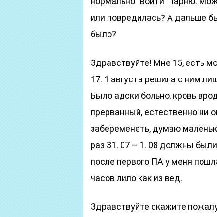
нормально ”войти” парню. Мо
или повредилась? А дальше бы
было?
Здравствуйте! Мне 15, есть мо
17. 1 августа решила с ним л
Было адски больно, кровь вро
прерванный, естественно ни о
забеременеть, думаю маленьки
раз 31. 07 – 1. 08 должны был
после первого ПА у меня пошл
часов лило как из вед.
Здравствуйте скажите пожалу