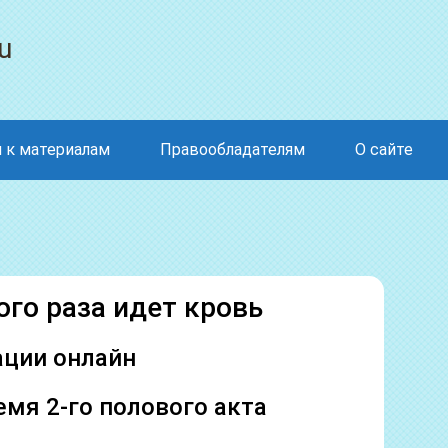
u
 к материалам
Правообладателям
О сайте
ого раза идет кровь
ации онлайн
емя 2-го полового акта