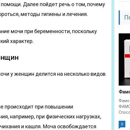
й помощи. Далее пойдет речь о том, почему
ороться, методы гигиены и лечения.
П
ние мочи при беременности, поскольку
кий характер.
енщин
очи у женщин делится на несколько видов
Фамо
Фамо
ие происходит при повышении
ФАМО
Спосо
я, например, при физических нагрузках,
0
 чихания и кашля. Моча освобождается