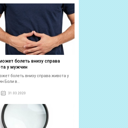
может болеть внизу справа
та у мужчин
ожет болеть внизу справа живота у
н Боли в...
31.03.2020