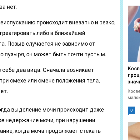
ва нет.
чеиспусканию происходит внезапно и резко,
треагировать либо в ближайшей
та. Позыв случается не зависимо от
о пузыря, он может быть почти пустым.
Косв
в себе два вида. Сначала возникает
проц
при смехе или смене положения тела,
знач
ет.
Косве
малом
огда выделение мочи происходит даже
0
ое недержание мочи, при нарушении
ание, когда моча продолжает стекать