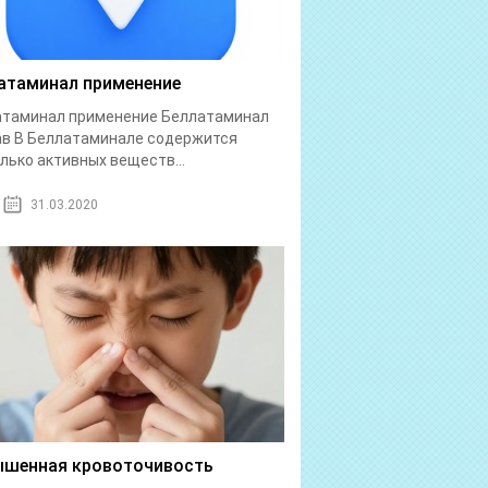
атаминал применение
атаминал применение Беллатаминал
в В Беллатаминале содержится
лько активных веществ...
31.03.2020
шенная кровоточивость