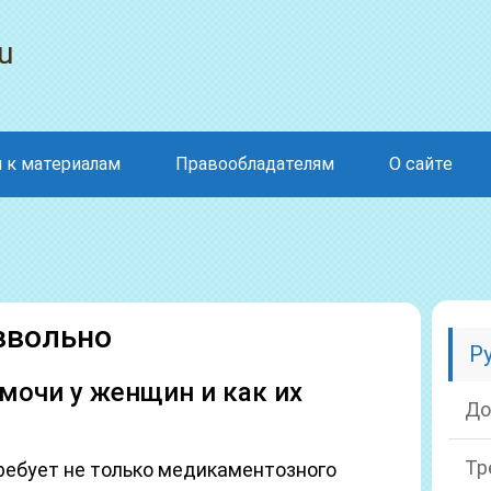
u
 к материалам
Правообладателям
О сайте
звольно
Р
мочи у женщин и как их
До
Тр
ебует не только медикаментозного