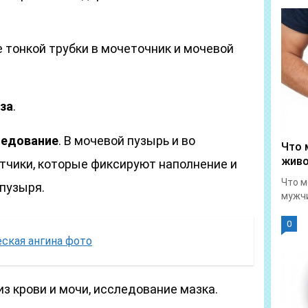
е тонкой трубки в мочеточник и мочевой
за
.
ледование
. В мочевой пузырь и во
Что 
живо
тчики, которые фиксируют наполнение и
Что м
пузыря.
мужчи
0
еская ангина фото
з крови и мочи, исследование мазка.