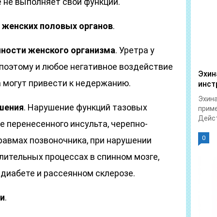
 не выполняет свои функции.
е женских половых органов
.
ности женского организма
. Уретра у
 поэтому и любое негативное воздействие
Эхин
 могут привести к недержанию.
инст
Эхина
шения
. Нарушение функций тазовых
приме
Дейст
е перенесенного инсульта, черепно-
0
равмах позвоночника, при нарушении
лительных процессах в спинном мозге,
 диабете и рассеянном склерозе.
и
.