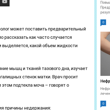
Повы
Предр
резул
0
ролог может поставить предварительный
о рассказать как часто случается
и выделяется, какой объем жидкости
ние мышц и тканей тазового дна, изучает
агалищных стенок матки. Врач просит
Нефр
и этом подтекла моча – говорят о
Нефро
лечен
0
ия причины недержания: