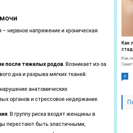
 мочи
 – нервное напряжение и хроническая
Как 
стад
Как л
е после тяжелых родов
. Возникает из-за
Симпт
ого дна и разрыва мягких тканей.
0
 нарушение анатомических
ых органов и стрессовое недержание.
П
ния
. В группу риска входят женщины в
цы перестают быть эластичными,