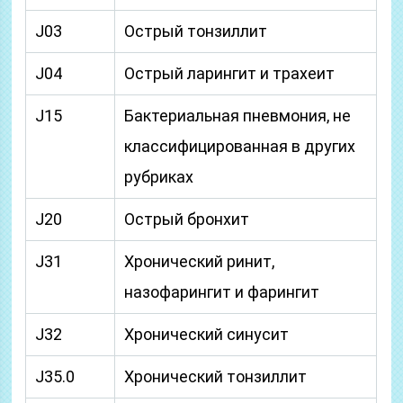
J03
Острый тонзиллит
J04
Острый ларингит и трахеит
J15
Бактериальная пневмония, не
классифицированная в других
рубриках
J20
Острый бронхит
J31
Хронический ринит,
назофарингит и фарингит
J32
Хронический синусит
J35.0
Хронический тонзиллит