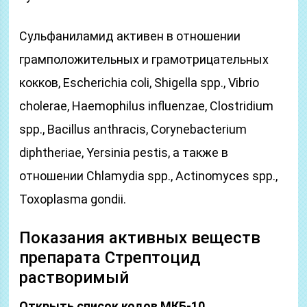
Сульфаниламид активен в отношении
грамположительных и грамотрицательных
кокков, Escherichia coli, Shigella spp., Vibrio
cholerae, Haemophilus influenzae, Clostridium
spp., Bacillus anthracis, Corynebacterium
diphtheriae, Yersinia pestis, а также в
отношении Chlamydia spp., Actinomyces spp.,
Toxoplasma gondii.
Показания активных веществ
препарата Стрептоцид
растворимый
Открыть список кодов МКБ-10