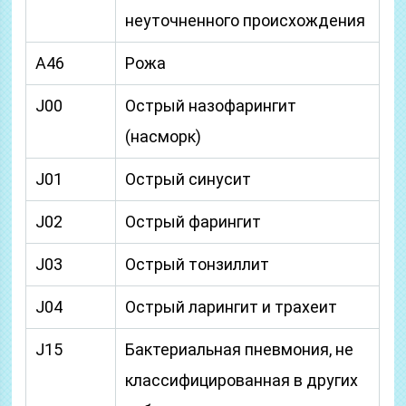
неуточненного происхождения
A46
Рожа
J00
Острый назофарингит
(насморк)
J01
Острый синусит
J02
Острый фарингит
J03
Острый тонзиллит
J04
Острый ларингит и трахеит
J15
Бактериальная пневмония, не
классифицированная в других