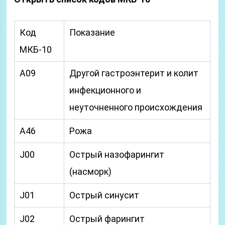
Код
Показание
МКБ-10
A09
Другой гастроэнтерит и колит
инфекционного и
неуточненного происхождения
A46
Рожа
J00
Острый назофарингит
(насморк)
J01
Острый синусит
J02
Острый фарингит