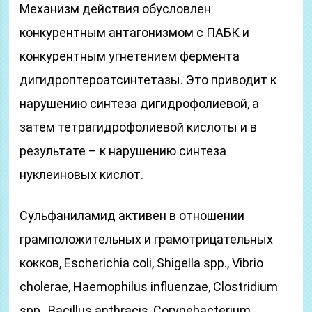
Механизм действия обусловлен
конкурентным антагонизмом с ПАБК и
конкурентным угнетением фермента
дигидроптероатсинтетазы. Это приводит к
нарушению синтеза дигидрофолиевой, а
затем тетрагидрофолиевой кислоты и в
результате – к нарушению синтеза
нуклеиновых кислот.
Сульфаниламид активен в отношении
грамположительных и грамотрицательных
кокков, Escherichia coli, Shigella spp., Vibrio
cholerae, Haemophilus influenzae, Clostridium
spp., Bacillus anthracis, Corynebacterium