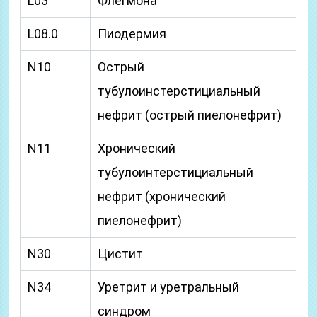
L03
Флегмона
L08.0
Пиодермия
N10
Острый
тубулоинстерстициальный
нефрит (острый пиелонефрит)
N11
Хронический
тубулоинтерстициальный
нефрит (хронический
пиелонефрит)
N30
Цистит
N34
Уретрит и уретральный
синдром