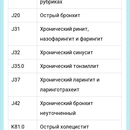
рубриках
J20
Острый бронхит
J31
Хронический ринит,
назофарингит и фарингит
J32
Хронический синусит
J35.0
Хронический тонзиллит
J37
Хронический ларингит и
ларинготрахеит
J42
Хронический бронхит
неуточненный
K81.0
Острый холецистит