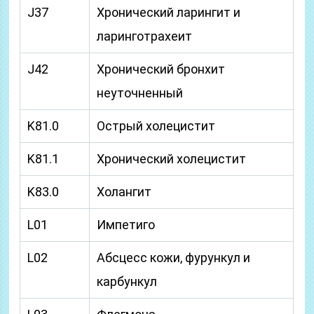
J37
Хронический ларингит и
ларинготрахеит
J42
Хронический бронхит
неуточненный
K81.0
Острый холецистит
K81.1
Хронический холецистит
K83.0
Холангит
L01
Импетиго
L02
Абсцесс кожи, фурункул и
карбункул