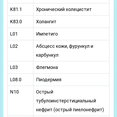
K81.1
Хронический холецистит
K83.0
Холангит
L01
Импетиго
L02
Абсцесс кожи, фурункул и
карбункул
L03
Флегмона
L08.0
Пиодермия
N10
Острый
тубулоинстерстициальный
нефрит (острый пиелонефрит)