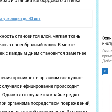
крас и становится бордового оттенка.
а у женщин до 40 лет
ность становится алой, мягкая ткань
Эхин
инст
ясь в своеобразный валик. В месте
Эхина
ек с каждым днем становится заметнее.
приме
Дейст
0
ления проникает в организм воздушно-
х случаях инфицирование происходит
 Однако это случается крайне редко.
три организма посредством повреждений,
чке и на кожной поверхности. Это могут