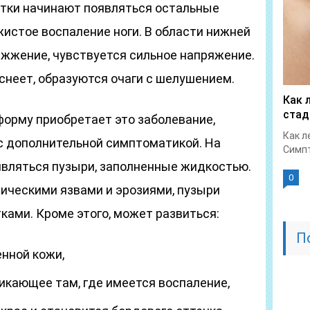
сутки начинают появляться остальные
истое воспаление ноги. В области нижней
 жжение, чувствуется сильное напряжение.
аснеет, образуются очаги с шелушением.
Как 
стад
 форму приобретает это заболевание,
Как л
с дополнительной симптоматикой. На
Симпт
являться пузыри, заполненные жидкостью.
0
ическими язвами и эрозиями, пузыри
ками. Кроме этого, может развиться:
П
нной кожи,
никающее там, где имеется воспаление,