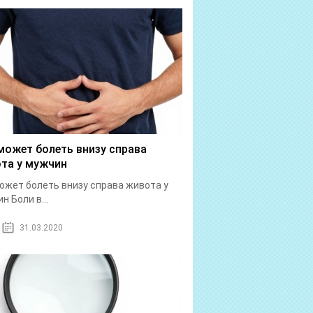
может болеть внизу справа
та у мужчин
ожет болеть внизу справа живота у
н Боли в...
31.03.2020