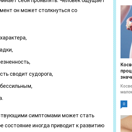
ачинает себя проявлять. Человек ощущает
омент он может столкнуться со
 характера,
адки,
езненность,
Косв
проц
ть сводит судорога,
знач
 бессильным,
Косве
малом
а.
0
утствующими симптомами может стать
кое состояние иногда приводит к развитию