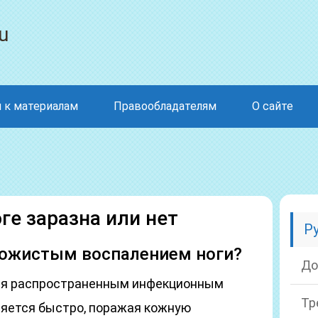
u
 к материалам
Правообладателям
О сайте
ге заразна или нет
Р
рожистым воспалением ноги?
До
ся распространенным инфекционным
Тр
ляется быстро, поражая кожную