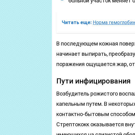
больной участок меняет о
Читать еще:
Норма гемоглобин
В последующем кожная поверх
начинает выпирать, преобразу
поражения ощущается жар, от
Пути инфицирования
Возбудитель рожистого воспа
капельным путем. В некоторы
контактно-бытовым способом.
Стрептококк оказывается вну
имеющихся на слизистой оболо