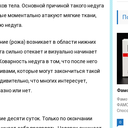
ов тела. Основной причиной такого недуга
рые моментально атакуют мягкие ткани,
П
ю недуга.
ние (рожа) возникает в области нижних
га сильно отекает и визуально начинает
оварность недуга в том, что после него
ивами, которые могут закончиться такой
дивительно, что многих интересует,
азно или нет.
Фамо
Фамо
и
ФАМО
Спосо
ие десяти суток. Только по окончании
0