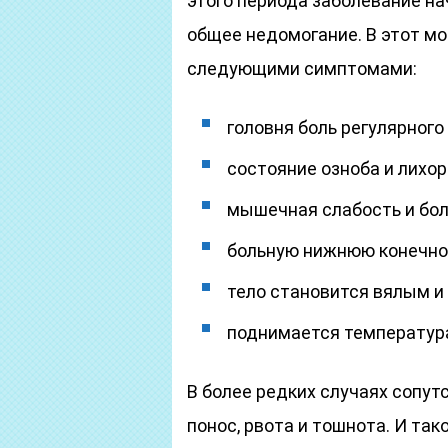
этого периода заболевание н
общее недомогание. В этот м
следующими симптомами:
головня боль регулярного
состояние озноба и лихор
мышечная слабость и бол
больную нижнюю конечнос
тело становится вялым и
поднимается температур
В более редких случаях соп
понос, рвота и тошнота. И та