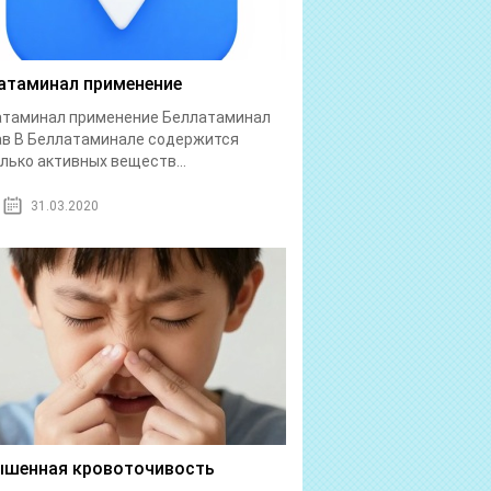
атаминал применение
атаминал применение Беллатаминал
в В Беллатаминале содержится
лько активных веществ...
31.03.2020
шенная кровоточивость