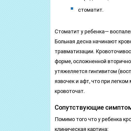
стоматит.
Стоматит у ребенка— воспале
Больная десна начинают крово
травматизации. Кровоточивос
форме, осложненной вторично
утяжеляется гингивитом (вос
язвочек и афт, что при легко
кровоточат.
Сопутствующие симпто
Помимо того что у ребенка к
клиническая картина: