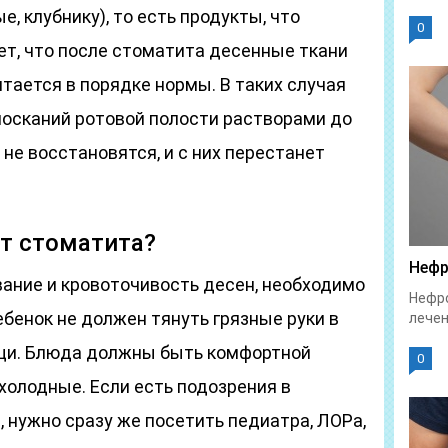
, клубнику), то есть продукты, что
0
т, что после стоматита десенные ткани
итается в порядке нормы. В таких случая
лосканий ротовой полости растворами до
 не восстановятся, и с них перестанет
от стоматита?
Нефр
ание и кровоточивость десен, необходимо
Нефро
ебенок не должен тянуть грязные руки в
лечен
ощи. Блюда должны быть комфортной
0
 холодные. Если есть подозрения в
, нужно сразу же посетить педиатра, ЛОРа,