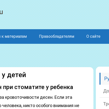
u
 к материалам
Правообладателям
О сайте
 у детей
Р
 при стоматите у ребенка
До
а кровоточивости десен. Если эта
Тр
 человека, никто особого внимания не