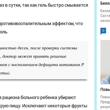
Белл
аз в сутки, так как гель быстро смывается
Белл
Соста
неско
 противовоспалительным эффектом, что
0
оль.
ивостью десен, после проверки системы
, доктор может принять решение
инов с восполнением дефицита витаминов Р
лоты).
Повы
з рациона больного ребенка убирают
Повы
Предр
струю пищу. Исключают некоторые фрукты
резул