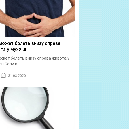
может болеть внизу справа
та у мужчин
ожет болеть внизу справа живота у
н Боли в...
31.03.2020