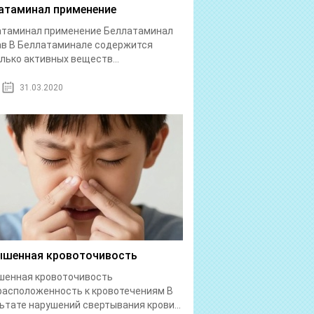
атаминал применение
атаминал применение Беллатаминал
в В Беллатаминале содержится
лько активных веществ...
31.03.2020
шенная кровоточивость
шенная кровоточивость
асположенность к кровотечениям В
ьтате нарушений свертывания крови...