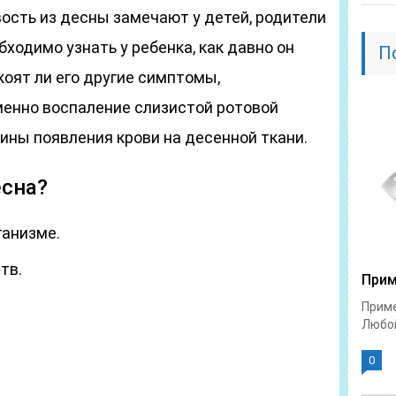
ость из десны замечают у детей, родители
ходимо узнать у ребенка, как давно он
П
коят ли его другие симптомы,
енно воспаление слизистой ротовой
ины появления крови на десенной ткани.
есна?
ганизме.
тв.
Прим
:
Приме
Любой
0