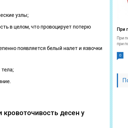
еские узлы;
ость в целом, что провоцирует потерю
При 
При п
при по
епенно появляется белый налет и язвочки
0
тела;
П
ние.
и кровоточивость десен у