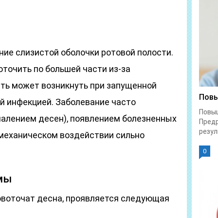
ние слизистой оболочки ротовой полости.
точить по большей части из-за
ть может возникнуть при запущенной
Повы
й инфекцией. Заболевание часто
Повы
палением десен), появлением болезненных
Предр
резул
м механическом воздействии сильно
0
мы
ровоточат десна, проявляется следующая