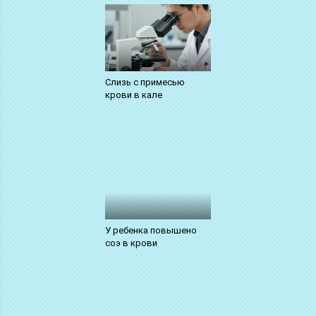
Слизь с примесью
крови в кале
У ребенка повышено
соэ в крови