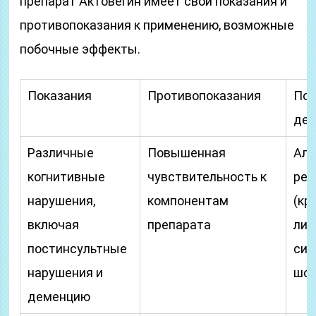
препарат Актовегин имеет свои показания и
противопоказания к применению, возможные
побочные эффекты.
Показания
Противопоказания
По
дей
Различные
Повышенная
Алл
когнитивные
чувствительность к
реа
нарушения,
компонентам
(кр
включая
препарата
лих
постинсультные
си
нарушения и
шок
деменцию