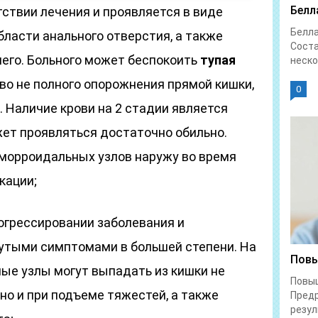
Белл
тствии лечения и проявляется в виде
Белл
бласти анального отверстия, а также
Соста
него. Больного может беспокоить
тупая
неско
тво не полного опорожнения прямой кишки,
0
. Наличие крови на 2 стадии является
ет проявляться достаточно обильно.
морроидальных узлов наружу во время
кации;
рогрессировании заболевания и
утыми симптомами в большей степени. На
Повы
ые узлы могут выпадать из кишки не
Повы
 но и при подъеме тяжестей, а также
Предр
резул