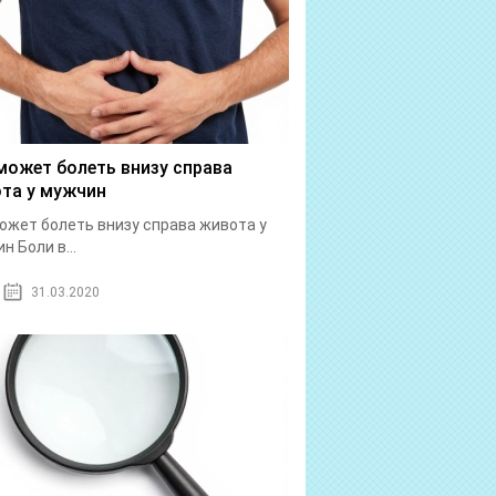
может болеть внизу справа
та у мужчин
ожет болеть внизу справа живота у
н Боли в...
31.03.2020