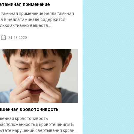
атаминал применение
атаминал применение Беллатаминал
в В Беллатаминале содержится
лько активных веществ...
31.03.2020
шенная кровоточивость
шенная кровоточивость
асположенность к кровотечениям В
ьтате нарушений свертывания крови...