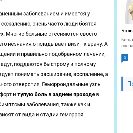
аненным заболеванием и имеется у
 сожалению, очень часто люди боятся
Боль
ух. Многие больные стесняются своего
Боль 
оего незнания откладывает визит к врачу. А
воспа
щении и правильно подобранном лечении,
0
 недуг, поддаются быстрому и полному
едует понимать расширение, воспаление, а
П
ьного отверстия. Геморроидальные узлы
форт и
тупую боль в заднем проходе
в
Симптомы заболевания, также как и
исят от вида и стадии геморроя.