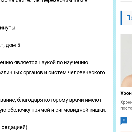
мо на сайте. Мы перезвоним Вам в
П
минуты
т, дом 5
лению является наукой по изучению
азличных органов и систем человеческого
Хрон
вание, благодаря которому врачи имеют
Хрони
посто
ую оболочку прямой и сигмовидной кишки.
0
с седацией)