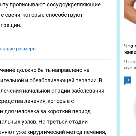
енту прописывают сосудоукрепляющие
ые свечи, которые способствуют
 трещин.
Что 
ольшие размеры
живо
Что м
мужчи
ечение должно быть направлено на
ительной и обезболивающей терапии. В
0
 лечения начальной стадии заболевания
редства лечения, которые с
для человека за короткий период
дальных узлов. На третьей стадии
еняют уже хирургический метод лечения,