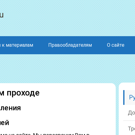
u
 к материалам
Правообладателям
О сайте
ем проходе
Р
вления
До
ией
Тр