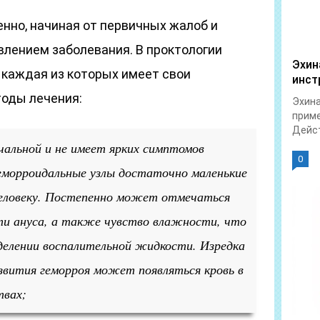
нно, начиная от первичных жалоб и
влением заболевания. В проктологии
Эхин
 каждая из которых имеет свои
инст
тоды лечения:
Эхина
приме
Дейст
ачальной и не имеет ярких симптомов
0
геморроидальные узлы достаточно маленькие
человеку. Постепенно может отмечаться
сти ануса, а также чувство влажности, что
делении воспалительной жидкости. Изредка
звития геморроя может появляться кровь в
твах;