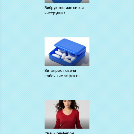
Вибруколовые свечи
инструкция
Витапрост свечи
побочные эффекты
Свечи генферон