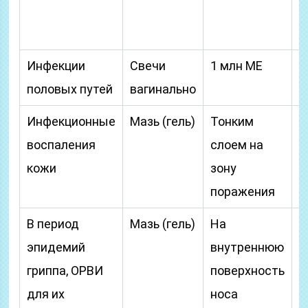
6
ч
Инфекции
Свечи
1 млн ME
1
половых путей
вагинально
р
Инфекционные
Мазь (гель)
Тонким
3
воспаления
слоем на
с
кожи
зону
н
поражения
к
В период
Мазь (гель)
На
П
эпидемий
внутреннюю
п
гриппа, ОРВИ
поверхность
л
для их
носа
к