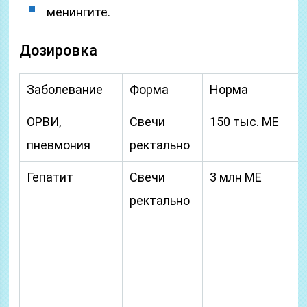
менингите.
Дозировка
Заболевание
Форма
Норма
С
ОРВИ,
Свечи
150 тыс. ME
2
пневмония
ректально
Гепатит
Свечи
3 млн ME
В
ректально
п
с
е
2
п