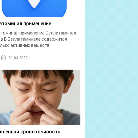
атаминал применение
атаминал применение Беллатаминал
в В Беллатаминале содержится
лько активных веществ...
31.03.2020
шенная кровоточивость