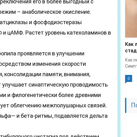
реключения его в более выгодный с
режим – анаболическое окисление.
атциклазы и фосфодиэстеразы
 и цАМФ. Растет уровень катехоламинов в
Как 
стад
опила проявляется в улучшении
Как л
посредством изменения скорости
Симпт
, консолидации памяти, внимания,
0
т улучшает синаптическую проводимость
ми и филогенетически более древними
П
вует облегчению межполушарных связей.
льфа— и бета-ритмы, подавляется дельта
тибулярного нистагма под действием