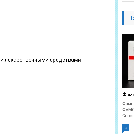
П
ми лекарственными средствами
Фамо
Фамо
ФАМО
Спосо
0