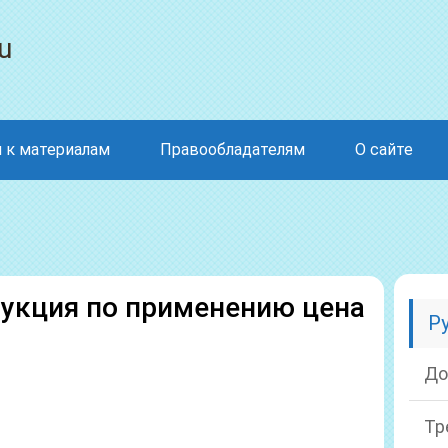
u
 к материалам
Правообладателям
О сайте
укция по применению цена
Р
До
Тр