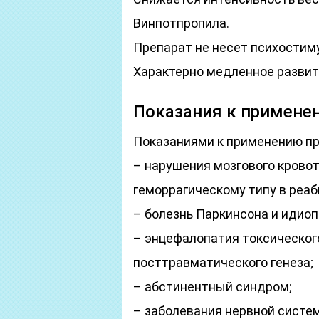
Винпотпропила.
Препарат не несет психостим
Характерно медленное развит
Показания к примене
Показаниями к применению п
– нарушения мозгового крово
геморрагическому типу в реа
– болезнь Паркинсона и идио
– энцефалопатия токсического
посттравматического генеза;
– абстинентный синдром;
– заболевания нервной систе