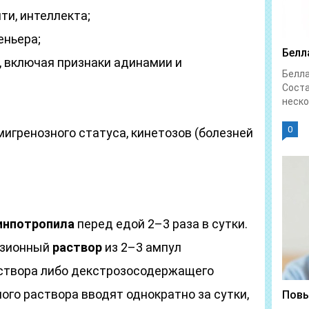
ти, интеллекта;
еньера;
Белл
, включая признаки адинамии и
Белл
Соста
неско
0
игренозного статуса, кинетозов (болезней
инпотропила
перед едой 2–3 раза в сутки.
узионный
раствор
из 2–3 ампул
створа либо декстрозосодержащего
ного раствора вводят однократно за сутки,
Повы