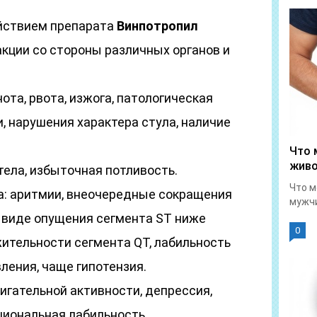
ействием препарата
Винпотропил
ции со стороны различных органов и
та, рвота, изжога, патологическая
 нарушения характера стула, наличие
Что 
живо
ела, избыточная потливость.
Что м
: аритмии, внеочередные сокращения
мужчи
в виде опущения сегмента ST ниже
0
ительности сегмента QT, лабильность
ления, чаще гипотензия.
игательной активности, депрессия,
циональная лабильность,