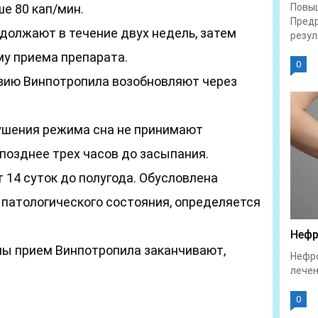
е 80 кап/мин.
Повы
Предр
должают в течение двух недель, затем
резул
у приема препарата.
0
зию Винпотропила возобновляют через
ушения режима сна не принимают
 позднее трех часов до засыпания.
14 суток до полугода. Обусловлена
патологического состояния, определяется
Нефр
ы прием Винпотропила заканчивают,
Нефро
лечен
0