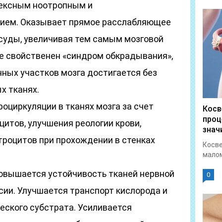
ексным ноотропным и
ием. Оказывает прямое расслабляющее
суды, увеличивая тем самым мозговой
не свойственен «синдром обкрадывания»,
нных участков мозга достигается без
х тканях.
оциркуляции в тканях мозга за счет
Косв
проц
итов, улучшения реологии крови,
знач
роцитов при прохождении в стенках
Косве
малом
овышается устойчивость тканей нервной
0
сии. Улучшается транспорт кислорода и
еского субстрата. Усиливается