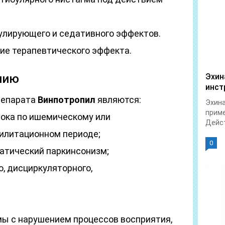
улирующего и седативного эффектов.
ие терапевтического эффекта.
нию
Эхин
инст
репарата
Винпотропил
являются:
Эхина
приме
тока по ишемическому или
Дейст
билитационном периоде;
0
патический паркинсонизм;
, дисциркуляторного,
мы с нарушением процессов восприятия,