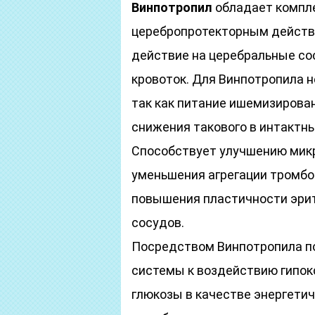
Винпотропил
обладает компл
церебропротекторным действ
действие на церебральные со
кровоток. Для Винпотропила 
так как питание ишемизирова
снижения такового в интактны
Способствует улучшению микр
уменьшения агрегации тромбоц
повышения пластичности эрит
сосудов.
Посредством Винпотропила п
системы к воздействию гипок
глюкозы в качестве энергетич