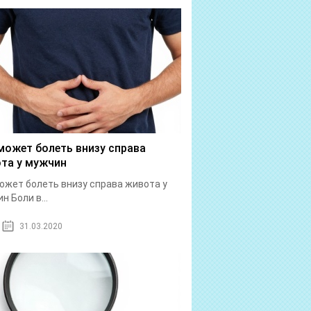
может болеть внизу справа
та у мужчин
ожет болеть внизу справа живота у
н Боли в...
31.03.2020