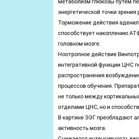
метаболизм глюкозы путем пе
энергетической точки зрения 
Торможение действия аденил
способствует накоплению АТФ
головном мозге.
Ноотропное действие Винпотр
интегративной функции ЦНС 
распространения возбуждения
процессов обучения. Препара
не только между кортикальны
отделами ЦНС, но и способст
В картине ЭЭГ преобладают а
активность мозга.
Снижается интенсивность вес