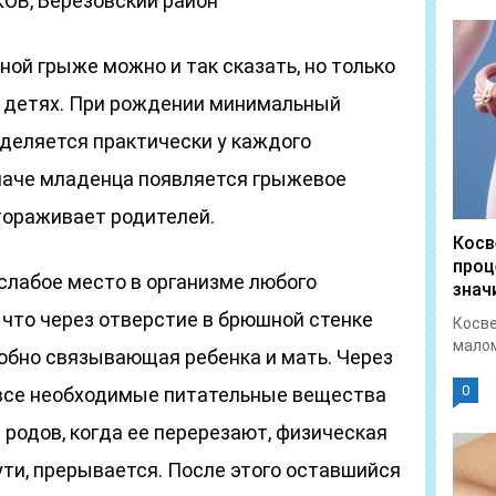
В, Березовский район
ой грыже можно и так сказать, но только
 о детях. При рождении минимальный
еделяется практически у каждого
плаче младенца появляется грыжевое
тораживает родителей.
Косв
проц
слабое место в организме любого
знач
, что через отверстие в брюшной стенке
Косве
малом
робно связывающая ребенка и мать. Через
0
 все необходимые питательные вещества
 родов, когда ее перерезают, физическая
сути, прерывается. После этого оставшийся