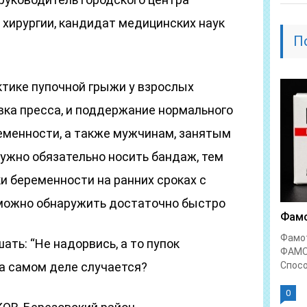
 хирургии, кандидат медицинских наук
П
тике пупочной грыжи у взрослых
вка пресса, и поддержание нормального
еменности, а также мужчинам, занятым
ужно обязательно носить бандаж, тем
и беременности на ранних сроках с
a можно обнаружить достаточно быстро
Фамо
Фамо
ть: “Не надорвись, а то пупок
ФАМО
на самом деле случается?
Спосо
0