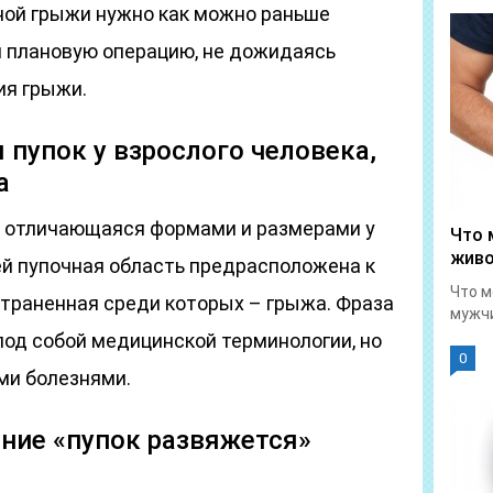
ной грыжи нужно как можно раньше
и плановую операцию, не дожидаясь
ия грыжи.
 пупок у взрослого человека,
а
а, отличающаяся формами и размерами у
Что 
живо
ей пупочная область предрасположена к
Что м
страненная среди которых – грыжа. Фраза
мужчи
под собой медицинской терминологии, но
0
ми болезнями.
ние «пупок развяжется»