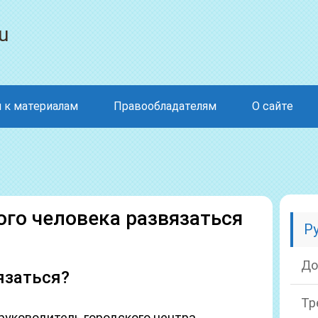
u
 к материалам
Правообладателям
О сайте
ого человека развязаться
Р
До
язаться?
Тр
руководитель городского центра