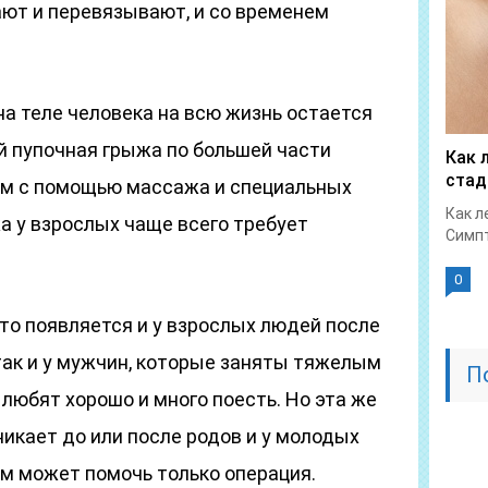
ют и перевязывают, и со временем
 на теле человека на всю жизнь остается
й пупочная грыжа по большей части
Как 
стад
ем с помощью массажа и специальных
Как л
а у взрослых чаще всего требует
Симпт
0
то появляется и у взрослых людей после
 так и у мужчин, которые заняты тяжелым
П
любят хорошо и много поесть. Но эта же
икает до или после родов и у молодых
м может помочь только операция.