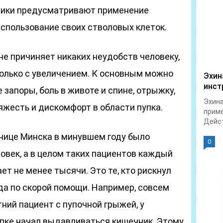
ики предусматривают применение
использование своих стволовых клеток.
е причиняет никаких неудобств человеку,
олько с увеличением. К основным можно
Эхин
инст
запоры, боль в животе и спине, отрыжку,
Эхина
тяжесть и дискомфорт в области пупка.
приме
Дейст
ьнице Минска в минувшем году было
0
овек, а в целом таких пациентов каждый
ет не менее тысячи. Это те, кто рискнул
да по скорой помощи. Например, совсем
тний пациент с пупочной грыжей, у
упке начал выдавливаться кишечник. Этому