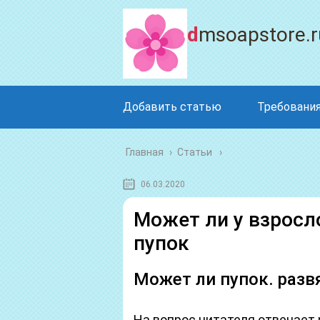
dmsoapstore.r
Добавить статью
Требования
Главная
›
Статьи
06.03.2020
Может ли у взросл
пупок
Может ли пупок. разв
На вопрос читателя отвечает 