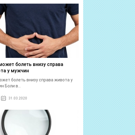
может болеть внизу справа
та у мужчин
ожет болеть внизу справа живота у
н Боли в...
31.03.2020