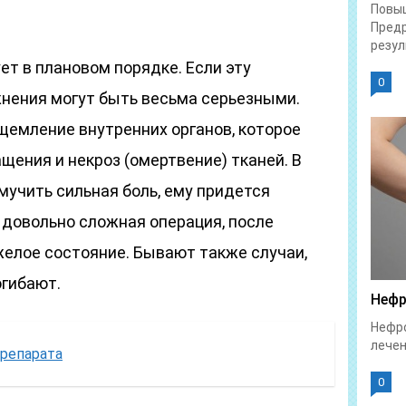
Повы
Предр
резул
т в плановом порядке. Если эту
0
жнения могут быть весьма серьезными.
щемление внутренних органов, которое
ения и некроз (омертвение) тканей. В
мучить сильная боль, ему придется
 довольно сложная операция, после
желое состояние. Бывают также случаи,
огибают.
Нефр
Нефро
лечен
препарата
0