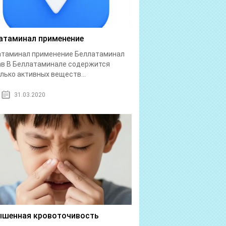
атаминал применение
атаминал применение Беллатаминал
в В Беллатаминале содержится
лько активных веществ...
31.03.2020
шенная кровоточивость