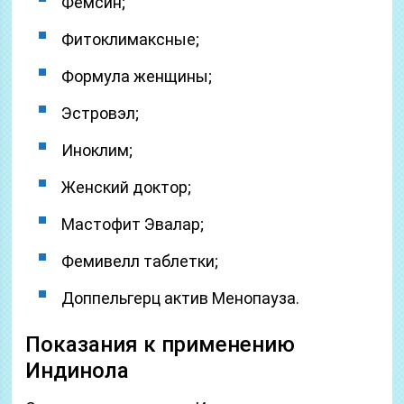
Фемсин;
Фитоклимаксные;
Формула женщины;
Эстровэл;
Иноклим;
Женский доктор;
Мастофит Эвалар;
Фемивелл таблетки;
Доппельгерц актив Менопауза.
Показания к применению
Индинола