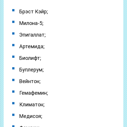
Брэст Кэйр;
Милона-5;
Эпигаллат;
Артемида;
Биолифт;
Буплерум;
Вейнтон;
Гемафемин;
Климатон;
Медисоя;