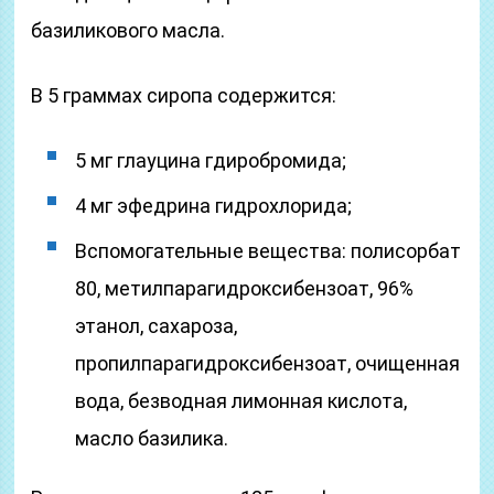
базиликового масла.
В 5 граммах сиропа содержится:
5 мг глауцина гдиробромида;
4 мг эфедрина гидрохлорида;
Вспомогательные вещества: полисорбат
80, метилпарагидроксибензоат, 96%
этанол, сахароза,
пропилпарагидроксибензоат, очищенная
вода, безводная лимонная кислота,
масло базилика.