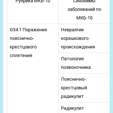
Рубрика МКБ-10
Синонимы
заболеваний по
МКБ-10
G54.1 Поражения
Невралгии
пояснично-
корешкового
крестцового
происхождения
сплетения
Патология
позвоночника
Пояснично-
крестцовый
радикулит
Радикулит