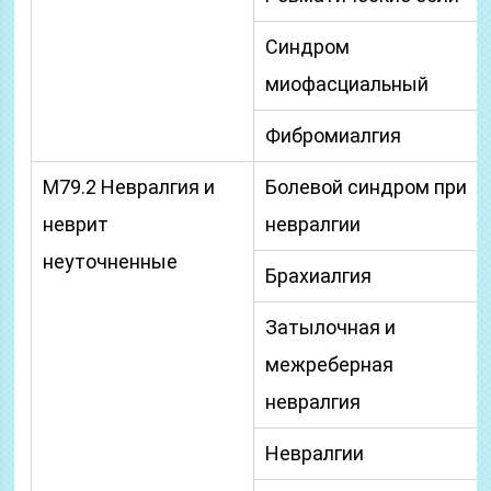
Синдром
миофасциальный
Фибромиалгия
M79.2 Невралгия и
Болевой синдром при
неврит
невралгии
неуточненные
Брахиалгия
Затылочная и
межреберная
невралгия
Невралгии