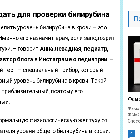
дать для проверки билирубина
П
лить уровень билирубина в крови – это
Именно его назначит врач, если заподозрит
ухи, – говорит
Анна Левадная, педиатр,
автор блога в Инстаграме о педиатрии
. –
 тест – специальный прибор, который
ный уровень билирубина в крови. Такой
 приблизительный, поэтому его
Фамо
ный.
Фамо
ФАМО
 нормальную физиологическую желтуху от
Спосо
ателя уровня общего билирубина в крови,
0