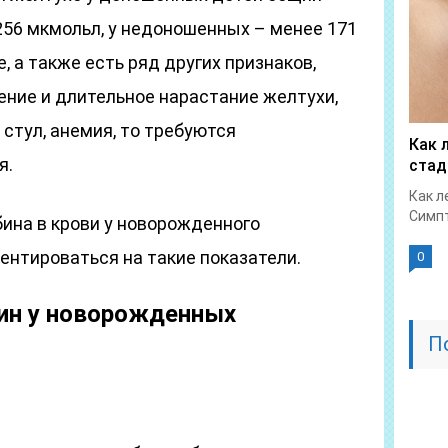
256 мкмольл, у недоношенных – менее 171
, а также есть ряд других признаков,
ение и длительное нарастание желтухи,
стул, анемия, то требуются
Как 
я.
стад
Как л
Симпт
бина в крови у новорожденного
иентироваться на такие показатели.
0
ин у новорожденных
П