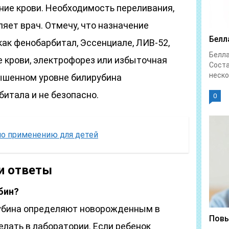
ние крови. Необходимость переливания,
ляет врач. Отмечу, что назначение
Белл
как фенобарбитал, Эссенциале, ЛИВ-52,
Белл
 крови, электрофорез или избыточная
Соста
неско
ышенном уровне билирубина
итала и не безопасно.
0
по применению для детей
и ответы
бин?
рубина определяют новорожденным в
Повы
лать в лаборатории. Если ребенок