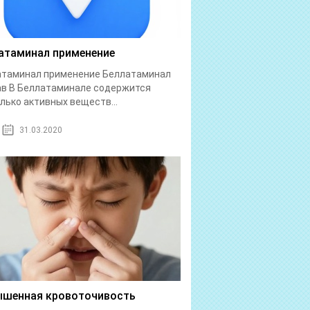
атаминал применение
атаминал применение Беллатаминал
в В Беллатаминале содержится
лько активных веществ...
31.03.2020
шенная кровоточивость