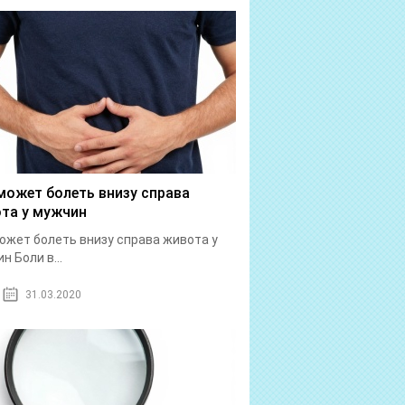
может болеть внизу справа
та у мужчин
ожет болеть внизу справа живота у
н Боли в...
31.03.2020