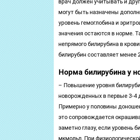
врач должен учитывать и дру
могут быть назначены дополн
уровень гемоглобина и эритро
значения остаются в норме. Т
непрямого билирубина в крови
билирубин составляет менее 2
Норма билирубина у 
– Повышение уровня билирубин
новорожденных в первые 3-4 д
Примерно у половины доношен
это сопровождается окрашива
заметно глазу, если уровень 
мкмольл. При физиологическо