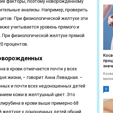
гие факторы, поэтому новорожденному
ительные анализы. Например, проверить
цитов. При физиологической желтухе эти
акже учитывается уровень прямого и
. При физиологической желтухе прямой
0 процентов.
Косв
новорожденных
проц
знач
а в крови отмечается почти у всех
Косве
ня жизни, – говорит Анна Левадная. –
малом
ных и почти всех недоношенных детей
0
нием кожи в желтушный цвет. Это
билирубина в крови выше примерно 68
й желтухе у доношенных детей общий