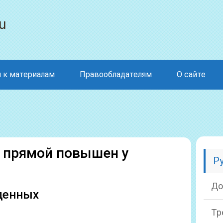
u
 к материалам
Правообладателям
О сайте
 прямой повышен у
Р
До
денных
Тр