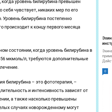
, когда уровень билирубина превышен
 себя чувствует, никаких мер по его
. Уровень билирубина постепенно
то происходит к концу первого месяца
Эхин
инст
ном состоянии, когда уровень билирубина в
Эхина
приме
56 мкмоль/л, требуются дополнительные
Дейст
лечение.
0
я билирубина – это фототерапия, –
 длительность и интенсивность зависят от
ении, а также насколько превышены
желых случаях новорожденному могут