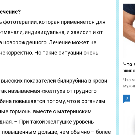
ечение?
ь фототерапии, которая применяется для
отмечали, индивидуальна, и зависит и от
са новорожденного. Лечение может не
 некорректно. Но такие ситуации очень
Что 
живо
 высоких показателей билирубина в крови
Что м
мужчи
ак называемая «желтуха от грудного
0
убина повышается потому, что в организм
ные гормоны вместе с материнским
дная. – При такой желтушке уровень
я повышенным дольше, чем обычно – более