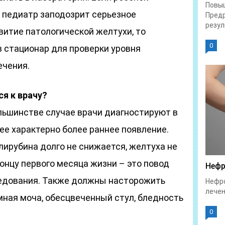
Повы
й педиатр заподозрит серьезное
Предр
резул
витие патологической желтухи, то
0
 стационар для проверки уровня
ечения.
я к врачу?
льшинстве случае врачи диагностируют в
нее характерно более раннее появление.
илирубина долго не снижается, желтуха не
концу первого месяца жизни – это повод
Нефр
ледования. Также должны насторожить
Нефро
лечен
мная моча, обесцвеченный стул, бледность
0