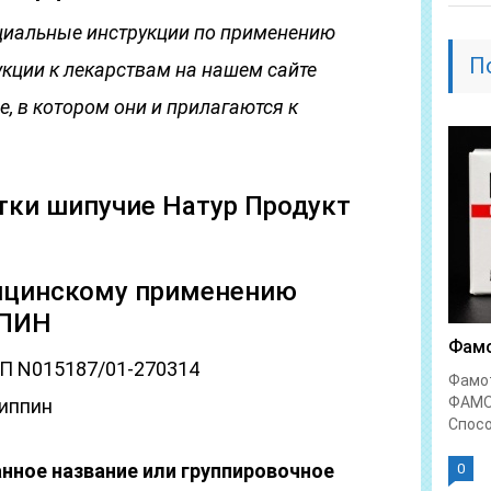
циальные инструкции по применению
П
укции к лекарствам на нашем сайте
, в котором они и прилагаются к
ки шипучие Натур Продукт
цинскому применению
ППИН
Фамо
П N015187/01-270314
Фамо
ФАМО
иппин
Спосо
ное название или группировочное
0