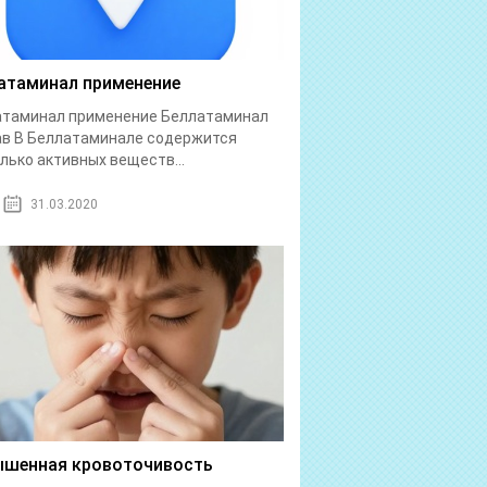
атаминал применение
атаминал применение Беллатаминал
в В Беллатаминале содержится
лько активных веществ...
31.03.2020
шенная кровоточивость