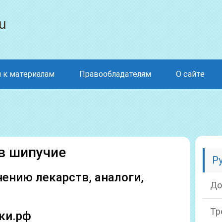
u
 к материалам
Правообладателям
О сайте
в шипучие
Р
ению лекарств, аналоги,
До
Тр
ки.рф