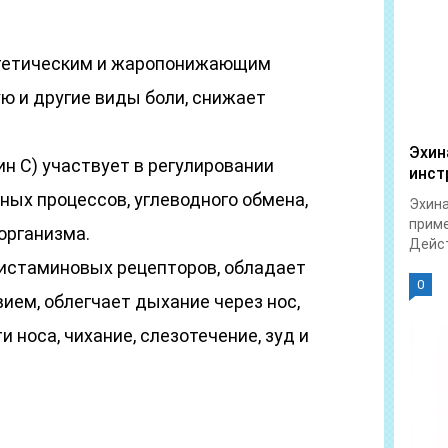
гетическим и жаропонижающим
ю и другие виды боли, снижает
Эхин
н C) участвует в регулировании
инст
ных процессов, углеводного обмена,
Эхина
приме
организма.
Дейст
истаминовых рецепторов, обладает
0
ием, облегчает дыхание через нос,
 носа, чихание, слезотечение, зуд и