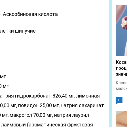
+ Аскорбиновая кислота
летки шипучие
Косв
проц
знач
 мг
Косве
0 мг
малом
трия гидрокарбонат 826,40 мг, лимонная
0
0,00 мг, повидон 25,00 мг, натрия сахаринат
0 мг, макрогол 70,00 мг, натрия лаурил
ор лаймовый (ароматическая фруктовая