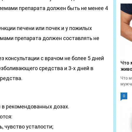
иемами препарата должен быть не менее 4
нкции печени или почек и у пожилых
мами препарата должен составлять не
 консультации с врачом не более 5 дней
Что 
езболивающего средства и 3-х дней в
живо
редства.
Что м
мужчи
0
 в рекомендованных дозах.
ются:
ь, чувство усталости;