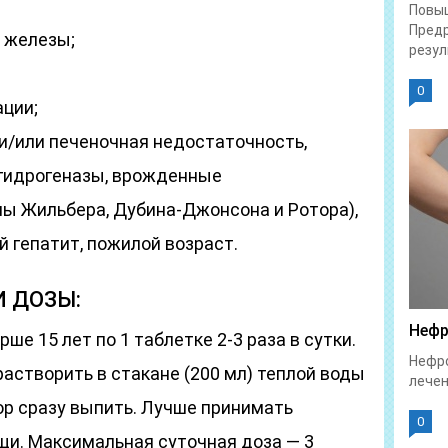
Повы
Предр
й железы;
резул
0
ации;
и/или печеночная недостаточность,
гидрогеназы, врожденные
ы Жильбера, Дубина-Джонсона и Ротора),
й гепатит, пожилой возраст.
 ДОЗЫ:
Нефр
ше 15 лет по 1 таблетке 2-3 раза в сутки.
Нефро
астворить в стакане (200 мл) теплой воды
лечен
вор сразу выпить. Лучше принимать
0
и. Максимальная суточная доза — 3