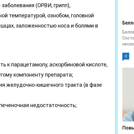
заболевания (ОРВИ, грипп),
й температурой, ознобом, головной
Белл
ышцах, заложенностью носа и болями в
Белл
Соста
неско
0
ь к парацетамолу, аскорбиновой кислоте,
гому компоненту препарата;
ия желудочно-кишечного тракта (в фазе
 печеночная недостаточность;
Повы