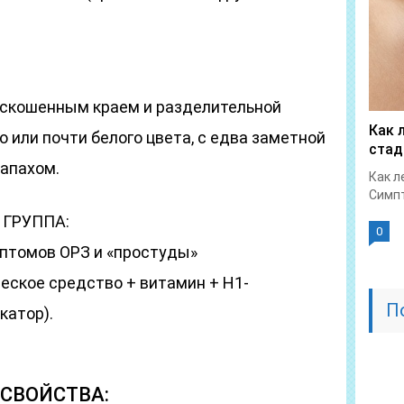
о скошенным краем и разделительной
Как 
о или почти белого цвета, с едва заметной
стад
апахом.
Как л
Симпт
ГРУППА:
0
птомов ОРЗ и «простуды»
еское средство + витамин + H1-
П
катор).
СВОЙСТВА: