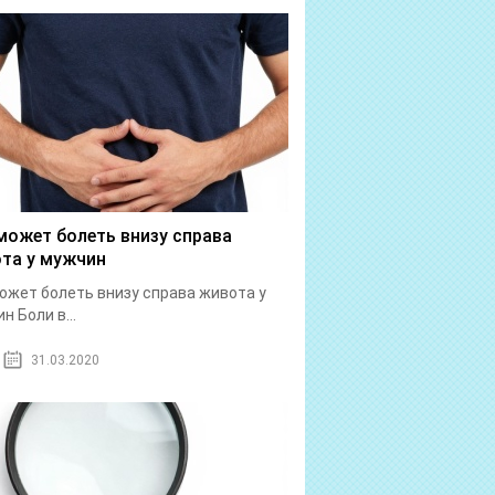
может болеть внизу справа
та у мужчин
ожет болеть внизу справа живота у
н Боли в...
31.03.2020