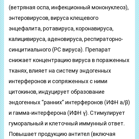
(ветряная оспа, инфекционный мононуклеоз),
энтеровирусов, вируса клещевого
энцефалита, ротавируса, коронавируса,
калицивируса, аденовируса, респираторно-
синцитиального (PC вируса). Препарат
снижает концентрацию вируса в пораженных
тканях, влияет на систему эндогенных
интерферонов и сопряженных с ними
цитокинов, индуцирует образование
эндогенных “ранних” интерферонов (ИФН а/β)
и гамма-интерферона (ИФН γ). Стимулирует
гуморальный и клеточный иммунный ответ.
Повышает продукцию антител (включая