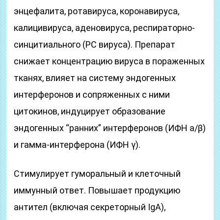
энцефалита, ротавируса, коронавируса,
калицивируса, аденовируса, респираторно-
синцитиального (PC вируса). Препарат
снижает концентрацию вируса в пораженных
тканях, влияет на систему эндогенных
интерферонов и сопряженных с ними
цитокинов, индуцирует образование
эндогенных “ранних” интерферонов (ИФН а/β)
и гамма-интерферона (ИФН γ).
Стимулирует гуморальный и клеточный
иммунный ответ. Повышает продукцию
антител (включая секреторный IgA),