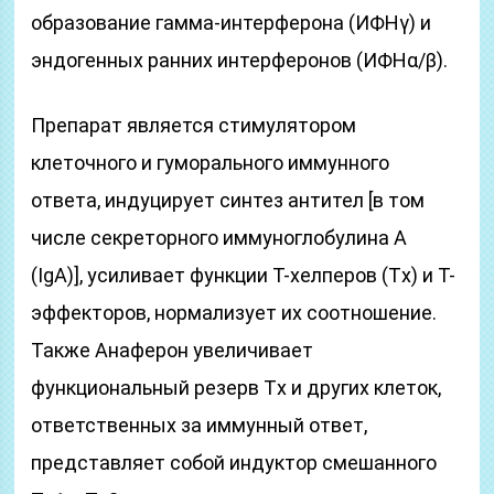
образование гамма-интерферона (ИФНγ) и
эндогенных ранних интерферонов (ИФНα/β).
Препарат является стимулятором
клеточного и гуморального иммунного
ответа, индуцирует синтез антител [в том
числе секреторного иммуноглобулина A
(IgA)], усиливает функции T-хелперов (Tх) и T-
эффекторов, нормализует их соотношение.
Также Анаферон увеличивает
функциональный резерв Tх и других клеток,
ответственных за иммунный ответ,
представляет собой индуктор смешанного