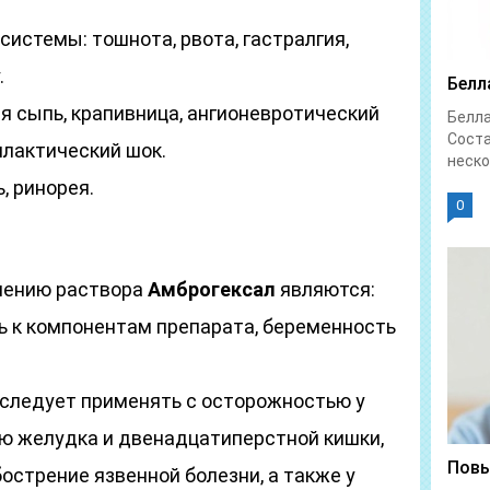
истемы: тошнота, рвота, гастралгия,
.
Белл
я сыпь, крапивница, ангионевротический
Белл
Соста
илактический шок.
неско
, ринорея.
0
нению раствора
Амброгексал
являются:
 к компонентам препарата, беременность
следует применять с осторожностью у
ью желудка и двенадцатиперстной кишки,
Повы
острение язвенной болезни, а также у