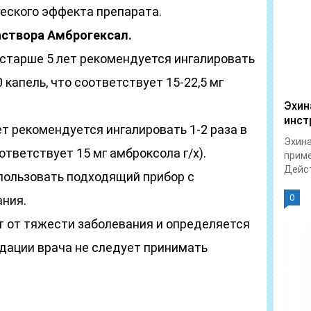
еского эффекта препарата.
аствора Амброгексал.
 старше 5 лет рекомендуется ингалировать
60 капель, что соответствует 15-22,5 мг
Эхин
инст
т рекомендуется ингалировать 1-2 раза в
Эхина
оответствует 15 мг амброксола г/х).
приме
Дейст
пользовать подходящий прибор с
0
ния.
т от тяжести заболевания и определяется
дации врача не следует принимать