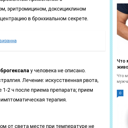
ом, эритромицином, доксициклином
нцентрацию в бронхиальном секрете.
 визанна
Что 
живо
брогексала
у человека не описано.
Что м
стралгия. Лечение: искусственная рвота,
мужчи
1-2 ч после приема препарата; прием
0
симптоматическая терапия.
ом от света месте при температуре не