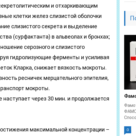
секретолитическим и отхаркивающим
зные клетки желез слизистой оболочки
П
ание слизистого секрета и выделение
тва (сурфактанта) в альвеолах и бронхах;
ношение серозного и слизистого
ируя гидролизующие ферменты и усиливая
еток Кларка, снижает вязкость мокроты.
ность ресничек мерцательного эпителия,
ранспорт мокроты.
Фамо
 наступает через 30 мин. и продолжается
Фамо
ФАМО
Спосо
достижения максимальной концентрации –
0