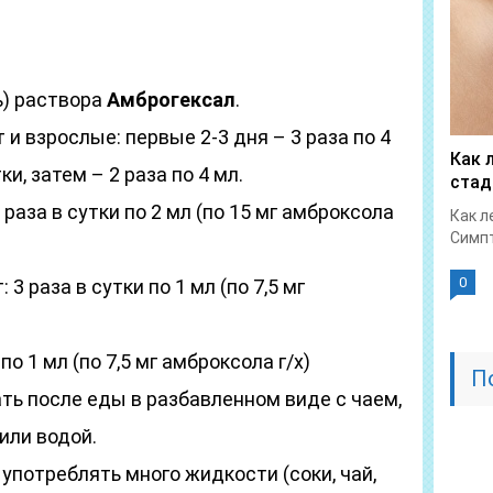
ь) раствора
Амброгексал
.
 и взрослые: первые 2-3 дня – 3 раза по 4
Как 
ки, затем – 2 раза по 4 мл.
стад
 раза в сутки по 2 мл (по 15 мг амброксола
Как л
Симпт
0
 3 раза в сутки по 1 мл (по 7,5 мг
по 1 мл (по 7,5 мг амброксола г/х)
П
ть после еды в разбавленном виде с чаем,
или водой.
употреблять много жидкости (соки, чай,