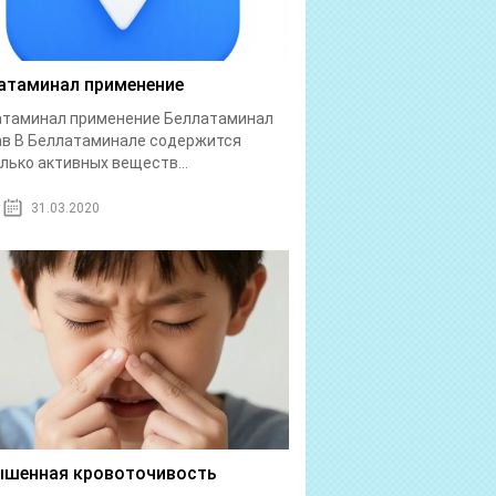
атаминал применение
атаминал применение Беллатаминал
в В Беллатаминале содержится
лько активных веществ...
31.03.2020
шенная кровоточивость