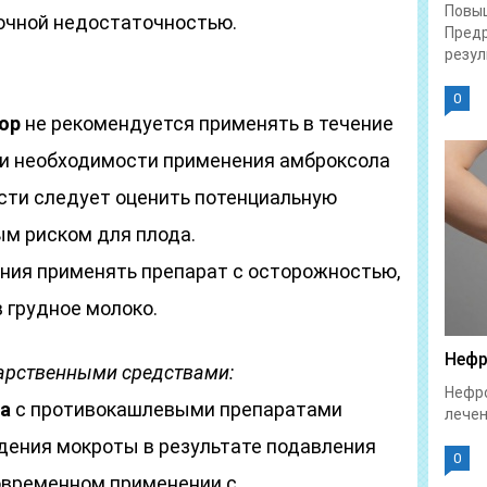
Повы
ночной недостаточностью.
Предр
резул
0
ор
не рекомендуется применять в течение
ри необходимости применения амброксола
ности следует оценить потенциальную
ым риском для плода.
ания применять препарат с осторожностью,
в грудное молоко.
Нефр
карственными средствами:
Нефро
а
с противокашлевыми препаратами
лечен
ения мокроты в результате подавления
0
овременном применении с