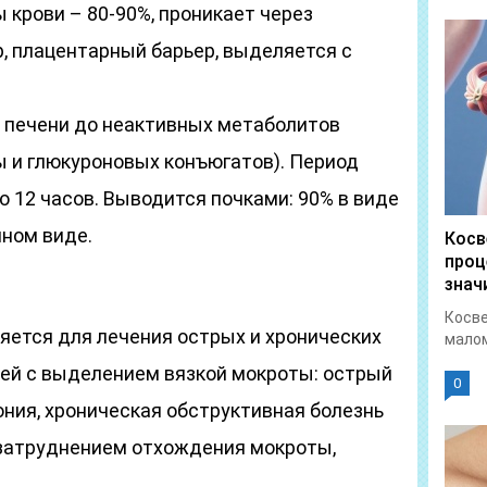
мы крови – 80-90%, проникает через
, плацентарный барьер, выделяется с
 печени до неактивных метаболитов
 и глюкуроновых конъюгатов). Период
о 12 часов. Выводится почками: 90% в виде
нном виде.
Косв
проц
знач
Косве
ется для лечения острых и хронических
малом
ей с выделением вязкой мокроты: острый
0
ония, хроническая обструктивная болезнь
с затруднением отхождения мокроты,