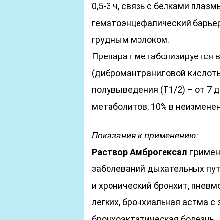
0,5-3 ч, связь с белками плаз
гематоэнцефалический барьер
грудным молоком.
Препарат метаболизируется в
(дибромантраниловой кислоты
полувыведения (Т1/2) – от 7 д
метаболитов, 10% в неизмене
Показания к применению:
Раствор
Амброгексал
применя
заболеваний дыхательных пут
и хронический бронхит, пневм
легких, бронхиальная астма 
бронхоэктатическая болезнь.