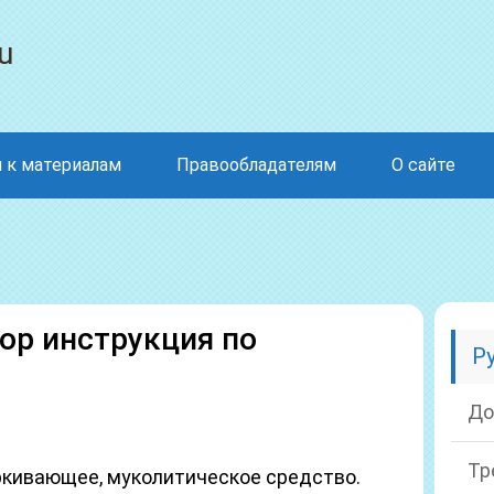
u
 к материалам
Правообладателям
О сайте
ор инструкция по
Р
До
Тр
ркивающее, муколитическое средство.