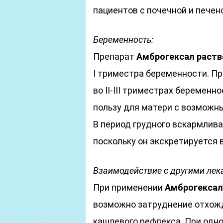
пациентов с почечной и пече
Беременность:
Препарат
Амброгексал
раств
I триместра беременности. П
во II-III триместрах беремен
пользу для матери с возможн
В период грудного вскармлив
поскольку он экскретируется 
Взаимодействие с другими ле
При применении
Амброгексал
возможно затруднение отхожд
кашлевого рефлекса. При одн