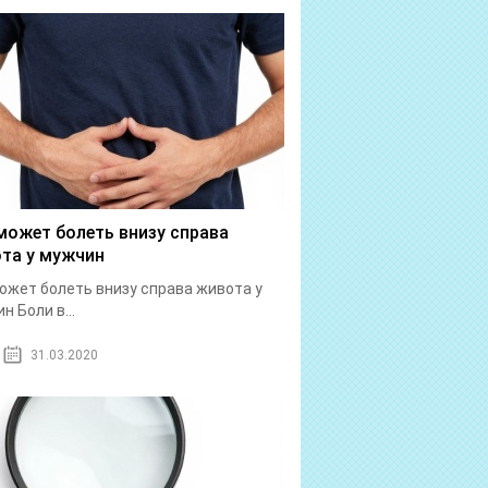
может болеть внизу справа
та у мужчин
ожет болеть внизу справа живота у
н Боли в...
31.03.2020