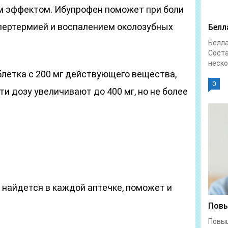
м эффектом. Ибупрофен поможет при боли
пертермией и воспалением околозубных
Белл
Белл
Соста
неско
летка с 200 мг действующего вещества,
0
и дозу увеличивают до 400 мг, но не более
я найдется в каждой аптечке, поможет и
Повы
Повы