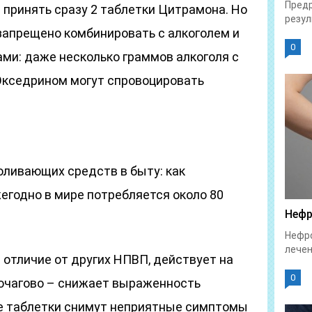
Предр
 принять сразу 2 таблетки Цитрамона. Но
резул
запрещено комбинировать с алкоголем и
0
и: даже несколько граммов алкоголя с
Экседрином могут спровоцировать
оливающих средств в быту: как
егодно в мире потребляется около 80
Нефр
Нефро
лечен
 отличие от других НПВП, действует на
0
 очагово – снижает выраженность
 Ее таблетки снимут неприятные симптомы