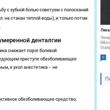
ьбу с зубной болью советуем с полосканий
л. на стакан теплой воды), и только потом
.
Лека
Лекар
 умеренной денталгии
(Muc
Содер
ика снижает порог болевой
0
следующем приступе обезболивающее
ым, а укол анестетика – не
П
ективное обезболивающее средство,