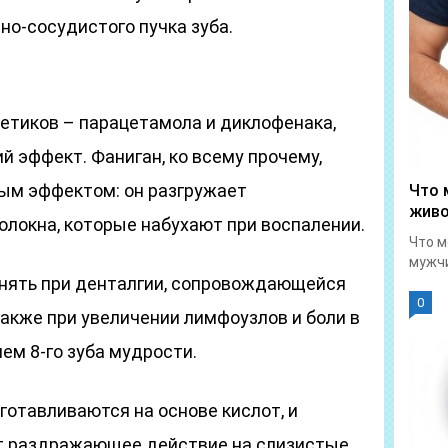
но-сосудистого пучка зуба.
гетиков – парацетамола и диклофенака,
 эффект. Фаниган, ко всему прочему,
ым эффектом: он разгружает
Что 
живо
олокна, которые набухают при воспалении.
Что м
мужчи
нять при денталгии, сопровождающейся
0
также при увеличении лимфоузлов и боли в
ем 8-го зуба мудрости.
отавливаются на основе кислот, и
ет раздражающее действие на слизистые