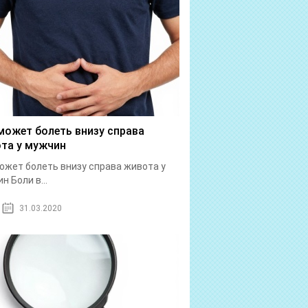
может болеть внизу справа
та у мужчин
ожет болеть внизу справа живота у
н Боли в...
31.03.2020