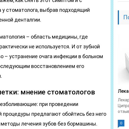
жем, как снять этот симптом и с
 у стоматолога, выбрав подходящий
П
енной денталгии.
оматология – область медицины, где
актически не используется. И от зубной
во – устранение очага инфекции в больном
последующим восстановлением его
.
етки: мнение стоматологов
Лека
Лекар
безболивающие: при проведении
Ципра
отзыв
 процедуры предлагают обойтись без него
 методы лечения зубов без бормашины.
0