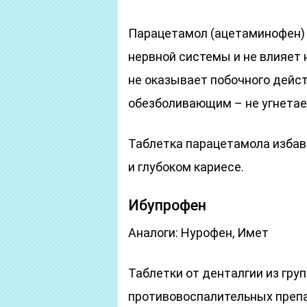
Парацетамол (ацетаминофен) 
нервной системы и не влияет н
не оказывает побочного дейс
обезболивающим – не угнетает
Таблетка парацетамола избави
и глубоком кариесе.
Ибупрофен
Аналоги: Нурофен, Имет
Таблетки от денталгии из гр
противовоспалительных преп