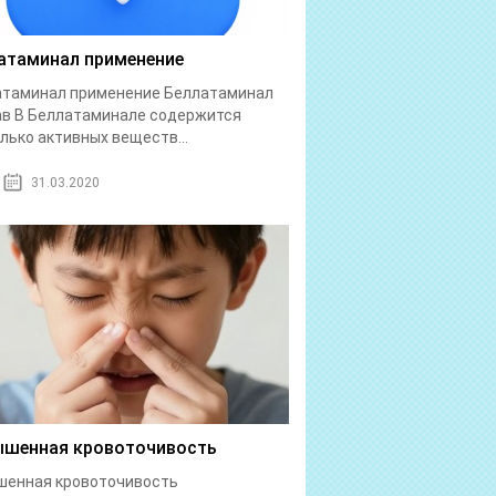
атаминал применение
атаминал применение Беллатаминал
в В Беллатаминале содержится
лько активных веществ...
31.03.2020
шенная кровоточивость
шенная кровоточивость