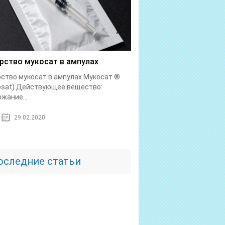
рство мукосат в ампулах
ство мукосат в ампулах Мукосат ®
osat) Действующее вещество:
жание...
29.02.2020
оследние статьи