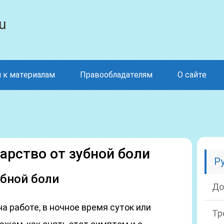
u
 к материалам
Правообладателям
О сайте
арство от зубной боли
Р
убной боли
До
на работе, в ночное время суток или
Тр