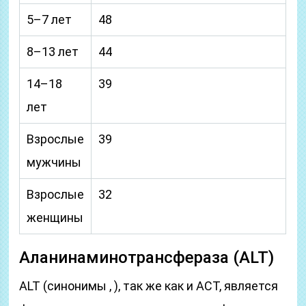
5–7 лет
48
8–13 лет
44
14–18
39
лет
Взрослые
39
мужчины
Взрослые
32
женщины
Аланин­амино­трансфераза (ALT)
ALT (синонимы , ), так же как и АСТ, является