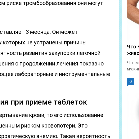
м риске тромбообразования они могут
ставляет 3 месяца. Он может
 у которых не устранены причины
Что 
оятность развития закупорки легочной
живо
шения о продолжении лечения показано
Что м
мужчи
ающее лабораторные и инструментальные
0
я при приеме таблеток
ертывание крови, то его использование
енным риском кровопотери. Это
ррагическую анемию. Такая вероятность