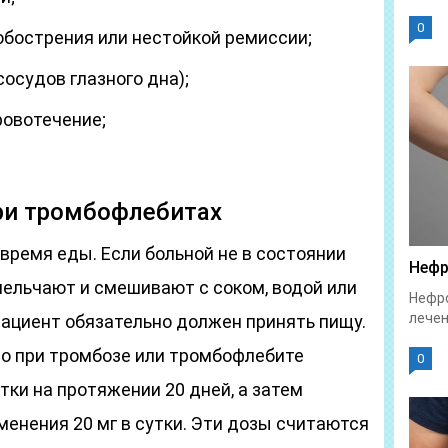
0
обострения или нестойкой ремиссии;
осудов глазного дна);
ровотечение;
ри тромбофлебитах
время еды. Если больной не в состоянии
Нефр
змельчают и смешивают с соком, водой или
Нефро
лечен
пациент обязательно должен принять пищу.
о при тромбозе или тромбофлебите
0
тки на протяжении 20 дней, а затем
енения 20 мг в сутки. Эти дозы считаются