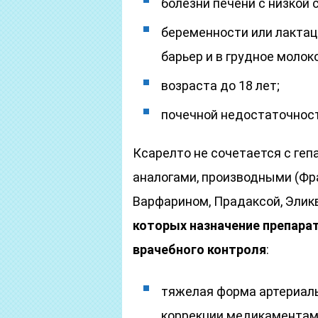
болезни печени с низкой
беременности или лактац
барьер и в грудное молоко
возраста до 18 лет;
почечной недостаточност
Ксарелто не сочетается с ге
аналогами, производными (Фра
Варфарином, Прадаксой, Элик
которых назначение препара
врачебного контроля
:
тяжелая форма артериаль
коррекции медикаментам