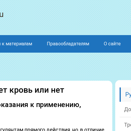
u
 к материалам
Правообладателям
О сайте
т кровь или нет
Р
оказания к применению,
До
Тр
гулянтам прямого действия, но, в отличие