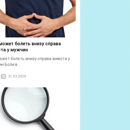
может болеть внизу справа
та у мужчин
ожет болеть внизу справа живота у
н Боли в...
31.03.2020