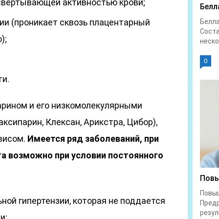
 свертывающей активностью крови;
Белл
ии (проникает сквозь плацентарный
Белл
Соста
);
неско
0
и.
парином и его низкомолекулярными
ксипарин, Клексан, Арикстра, Цибор),
висом.
Имеется ряд заболеваний, при
та возможно при условии постоянного
Повы
Повы
ной гипертензии, которая не поддается
Предр
резул
и;