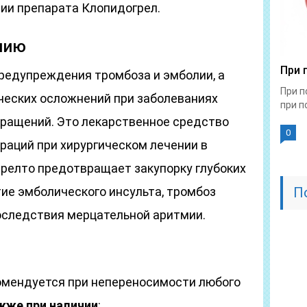
нии препарата Клопидогрел.
нию
При 
редупреждения тромбоза и эмболии, а
При п
еских осложнений при заболеваниях
при по
кращений. Это лекарственное средство
0
раций при хирургическом лечении в
арелто предотвращает закупорку глубоких
тие эмболического инсульта, тромбоз
П
последствия мерцательной аритмии.
омендуется при непереносимости любого
акже при наличии
: