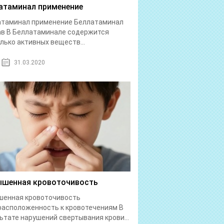
атаминал применение
атаминал применение Беллатаминал
в В Беллатаминале содержится
лько активных веществ...
31.03.2020
шенная кровоточивость
шенная кровоточивость
асположенность к кровотечениям В
ьтате нарушений свертывания крови...