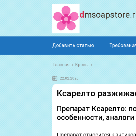
dmsoapstore.r
Добавить статью
Требования
Главная
›
Кровь
22.02.2020
Ксарелто разжижае
Препарат Ксарелто: п
особенности, аналоги
Препарат относится к антикоа