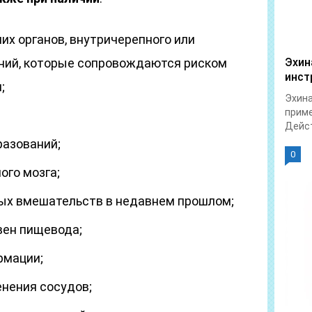
их органов, внутричерепного или
ний, которые сопровождаются риском
Эхин
инст
;
Эхина
приме
Дейст
разований;
0
ого мозга;
ых вмешательств в недавнем прошлом;
вен пищевода;
рмации;
нения сосудов;