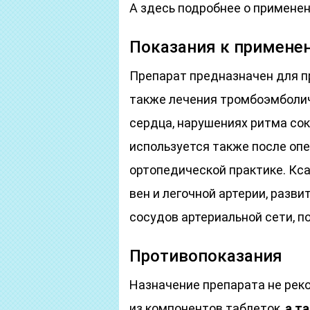
А здесь подробнее о примене
Показания к примене
Препарат предназначен для п
также лечения тромбоэмболич
сердца, нарушениях ритма со
используется также после опе
ортопедической практике. Кс
вен и легочной артерии, разви
сосудов артериальной сети, 
Противопоказания
Назначение препарата не рек
из компонентов таблеток,
а т