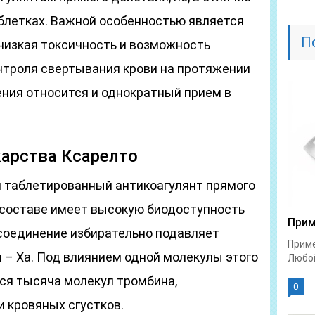
аблетках. Важной особенностью является
П
 низкая токсичность и возможность
онтроля свертывания крови на протяжении
ения относится и однократный прием в
карства Ксарелто
 таблетированный антикоагулянт прямого
о составе имеет высокую биодоступность
Прим
 соединение избирательно подавляет
Приме
 – Ха. Под влиянием одной молекулы этого
Любой
тся тысяча молекул тромбина,
0
 кровяных сгустков.