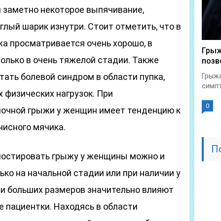
и заметно некоторое выпячивание,
лый шарик изнутри. Стоит отметить, что в
а просматривается очень хорошо, в
Грыж
только в очень тяжелой стадии. Также
позв
ать болевой синдром в области пупка,
Грыжа
симпт
 физических нагрузок. При
0
очной грыжи у женщин имеет тенденцию к
нисного мячика.
П
ностировать грыжу у женщины можно и
ько на начальной стадии или при наличии у
жи больших размеров значительно влияют
ье пациентки. Находясь в области