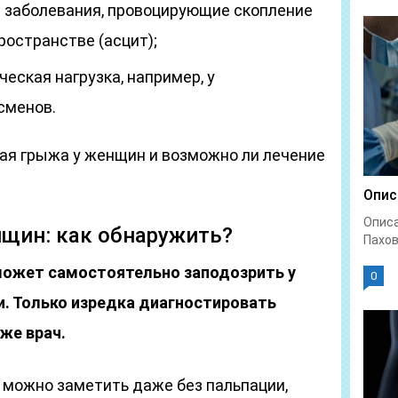
е заболевания, провоцирующие скопление
остранстве (асцит);
еская нагрузка, например, у
сменов.
ная грыжа у женщин и возможно ли лечение
Опис
Описа
нщин: как обнаружить?
Пахов
может самостоятельно заподозрить у
0
и. Только изредка диагностировать
же врач.
 можно заметить даже без пальпации,