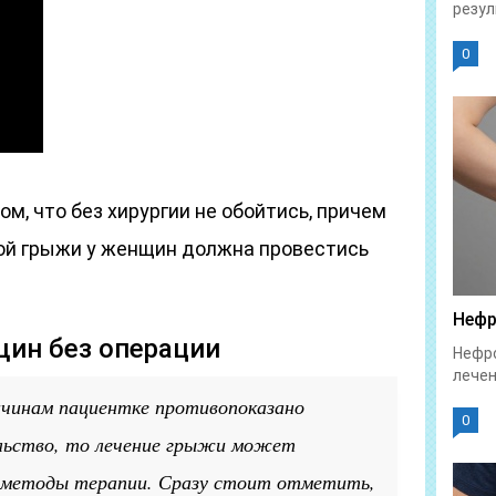
резул
0
м, что без хирургии не обойтись, причем
ой грыжи у женщин должна провестись
Нефр
щин без операции
Нефро
лечен
ичинам пациентке противопоказано
0
льство, то лечение грыжи может
е методы терапии. Сразу стоит отметить,