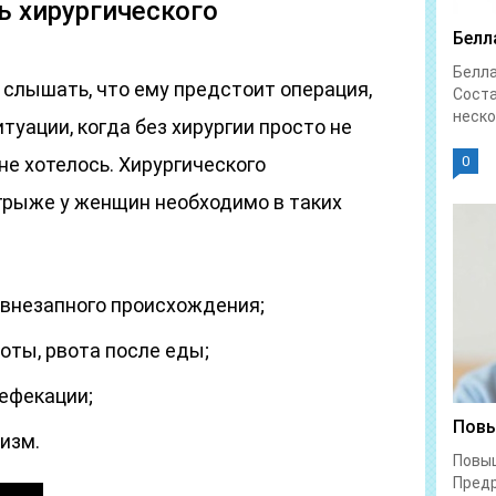
ь хирургического
Белл
Белл
 слышать, что ему предстоит операция,
Соста
неско
туации, когда без хирургии просто не
 не хотелось. Хирургического
0
грыже у женщин необходимо в таких
внезапного происхождения;
оты, рвота после еды;
ефекации;
Повы
изм.
Повы
Предр