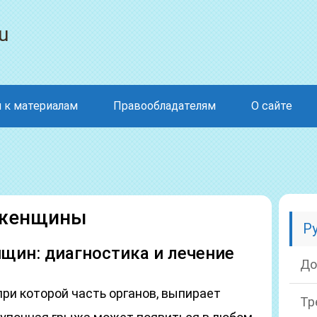
u
 к материалам
Правообладателям
О сайте
 женщины
Р
щин: диагностика и лечение
До
при которой часть органов, выпирает
Тр