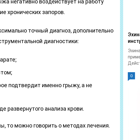
ыжа негативно воздействует на работу
ие хронических запоров.
ксимально точный диагноз, дополнительно
Эхин
струментальной диагностики:
инст
Эхина
приме
арате;
Дейст
стом;
0
рое подтвердит именно грыжу, а не
де развернутого анализа крови.
ы, то можно говорить о методах лечения.