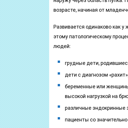
наружу через область пупка.
возрасте, начиная от младенч
Развивается одинаково как у 
этому патологическому проце
людей:
грудные дети, родившиес
дети с диагнозом «рахит»
беременные или женщины 
высокой нагрузкой на бр
различные эндокринные 
пациенты со значительно