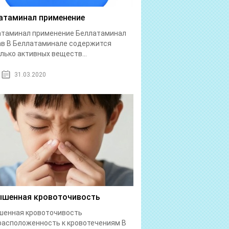
атаминал применение
атаминал применение Беллатаминал
в В Беллатаминале содержится
лько активных веществ...
31.03.2020
шенная кровоточивость
шенная кровоточивость
асположенность к кровотечениям В