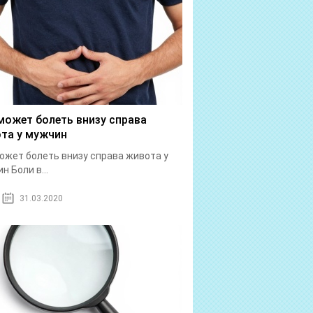
может болеть внизу справа
та у мужчин
ожет болеть внизу справа живота у
н Боли в...
31.03.2020