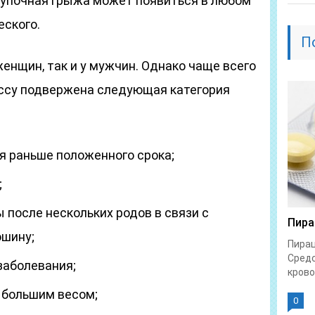
 Пупочная грыжа может появиться в любом
еского.
П
женщин, так и у мужчин. Однако чаще всего
ссу подвержена следующая категория
я раньше положенного срока;
;
после нескольких родов в связи с
Пира
юшину;
Пирац
Средс
заболевания;
крово
 большим весом;
0