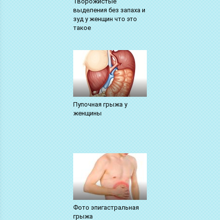
Творожистые
выделения без запаха и
зуд у женщин что это
такое
Пупочная грыжа у
женщины
Фото эпигастральная
грыжа