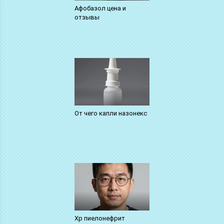
Афобазол цена и
отзывы
От чего капли назонекс
Хр пиелонефрит