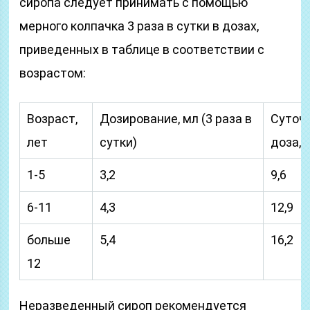
сиропа следует принимать с помощью
мерного колпачка 3 раза в сутки в дозах,
приведенных в таблице в соответствии с
возрастом:
Возраст,
Дозирование, мл (3 раза в
Суточ
лет
сутки)
доза, 
1-5
3,2
9,6
6-11
4,3
12,9
больше
5,4
16,2
12
Неразведенный сироп рекомендуется