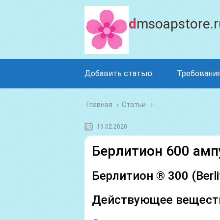
dmsoapstore.r
Добавить статью
Требования
Главная
›
Статьи
19.02.2020
Берлитион 600 ам
Берлитион ® 300 (Berli
Действующее вещест