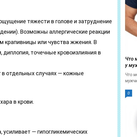
ощущение тяжести в голове и затруднение
едении). Возможны аллергические реакции
ем крапивницы или чувства жжения. В
, диплопия, точечные кровоизлияния в
Что 
у му
:
в отдельных случаях — кожные
Что м
мужчи
0
ара в крови.
, усиливает — гипогликемических