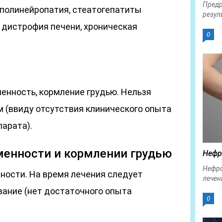
Предр
 полинейропатия, стеатогепатиты
резул
 дистрофия печени, хроническая
0
енность, кормление грудью. Нельзя
м (ввиду отсутствия клинического опыта
парата).
менности и кормлении грудью
Нефр
Нефро
ности. На время лечения следует
лечен
вание (нет достаточного опыта
0