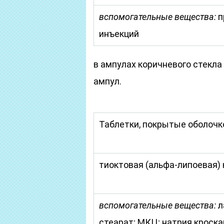
вспомогательные вещества:
п
инъекций
в ампулах коричневого стекла п
ампул.
Таблетки, покрытые оболочк
тиоктовая (альфа-липоевая)
вспомогательные вещества:
л
стеарат; МКЦ; натрия кроска