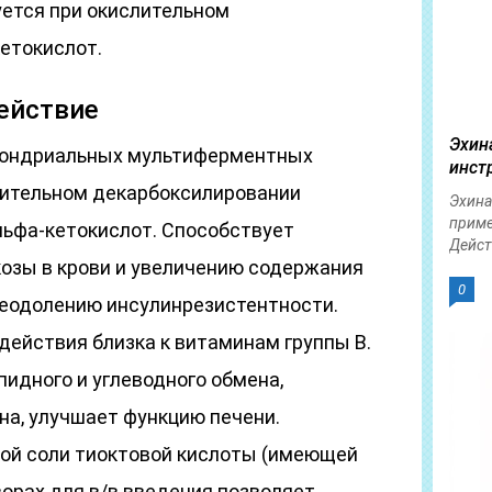
уется при окислительном
етокислот.
ействие
Эхин
хондриальных мультиферментных
инст
лительном декарбоксилировании
Эхина
приме
льфа-кетокислот. Способствует
Дейст
озы в крови и увеличению содержания
0
преодолению инсулинрезистентности.
действия близка к витаминам группы B.
пидного и углеводного обмена,
на, улучшает функцию печени.
ой соли тиоктовой кислоты (имеющей
орах для в/в введения позволяет