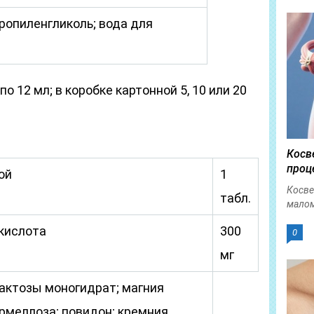
ропиленгликоль; вода для
о 12 мл; в коробке картонной 5, 10 или 20
Косв
проц
ой
1
Косве
табл.
малом 
 кислота
300
0
мг
актозы моногидрат; магния
рмеллоза; повидон; кремния