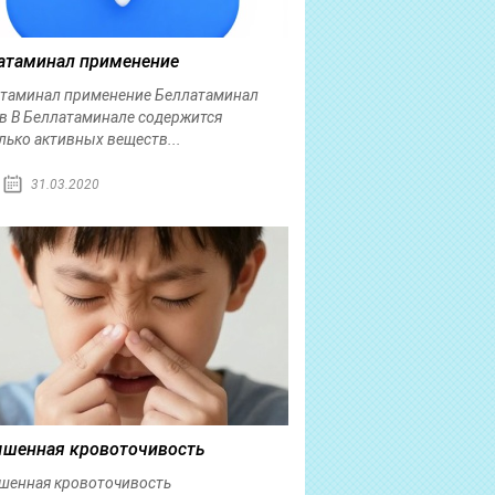
атаминал применение
таминал применение Беллатаминал
в В Беллатаминале содержится
лько активных веществ...
31.03.2020
шенная кровоточивость
енная кровоточивость