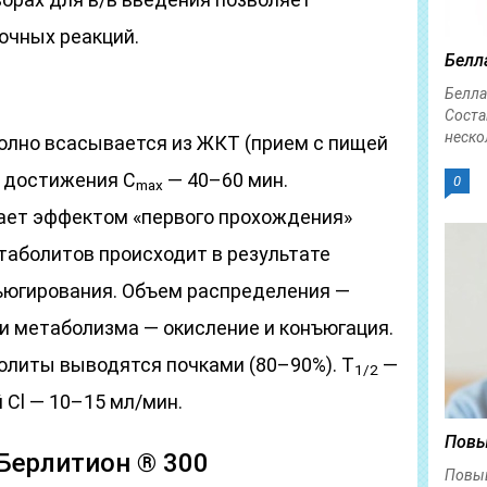
очных реакций.
Белл
Белла
Соста
неско
полно всасывается из ЖКТ (прием с пищей
 достижения C
— 40–60 мин.
0
max
ает эффектом «первого прохождения»
таболитов происходит в результате
нъюгирования. Объем распределения —
ти метаболизма — окисление и конъюгация.
олиты выводятся почками (80–90%). T
—
1/2
 Cl — 10–15 мл/мин.
Повы
Берлитион ® 300
Повыш