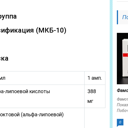
руппа
П
сификация (МКБ-10)
ска
/мл
1 амп.
Фамо
фа-липоевой кислоты
388
Фамо
мг
Показ
Побоч
иоктовой (альфа-липоевой)
0