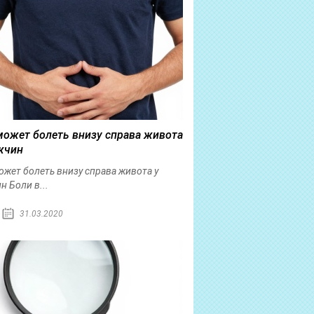
может болеть внизу справа живота
жчин
ожет болеть внизу справа живота у
н Боли в...
31.03.2020