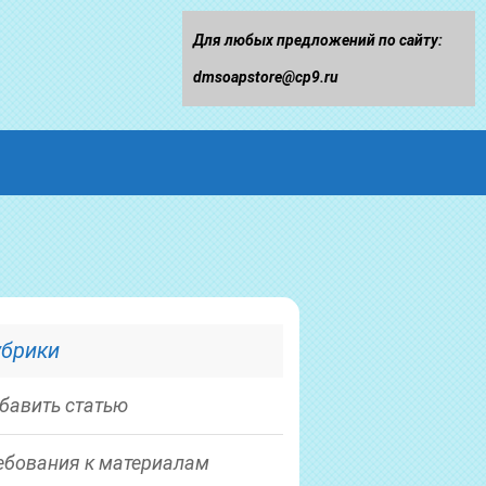
Для любых предложений по сайту:
dmsoapstore@cp9.ru
убрики
бавить статью
ебования к материалам