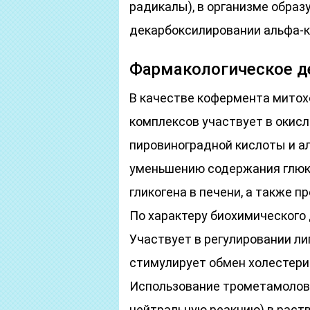
радикалы), в организме образ
декарбоксилировании альфа-к
Фармакологическое д
В качестве кофермента мито
комплексов участвует в окис
пировиноградной кислоты и а
уменьшению содержания глюк
гликогена в печени, а также 
По характеру биохимического 
Участвует в регулировании ли
стимулирует обмен холестери
Использование трометамолов
нейтральную реакцию) в раств