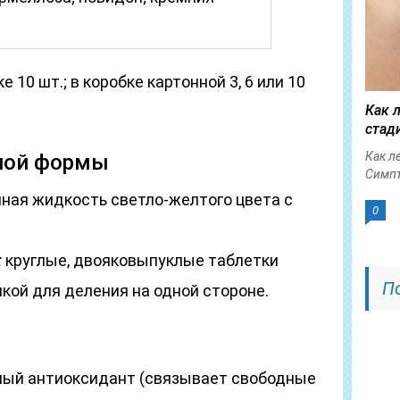
 10 шт.; в коробке картонной 3, 6 или 10
Как 
стад
Как л
ной формы
Симпт
ная жидкость светло-желтого цвета с
0
:
круглые, двояковыпуклые таблетки
П
чкой для деления на одной стороне.
ный антиоксидант (связывает свободные