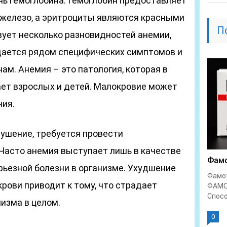
нь гемоглобина. Гемоглобин предоставляет
железо, а эритроциты являются красными
П
ует несколько разновидностей анемии,
дается рядом специфических симптомов и
ам. Анемия – это патология, которая в
ает взрослых и детей. Малокровие может
ия.
ушение, требуется провести
Часто анемия выступает лишь в качестве
Фамо
ьезной болезни в организме. Ухудшение
Фамо
рови приводит к тому, что страдает
ФАМО
Спосо
изма в целом.
0