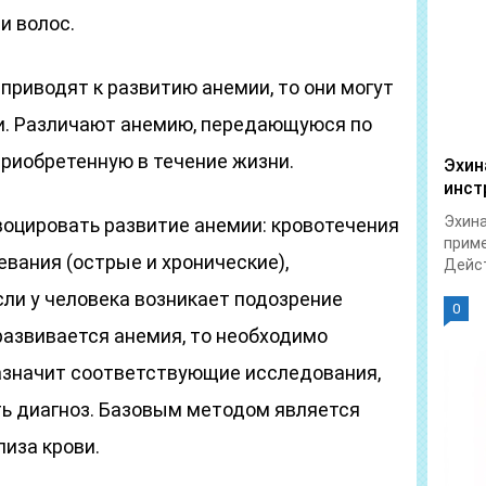
и волос.
 приводят к развитию анемии, то они могут
. Различают анемию, передающуюся по
приобретенную в течение жизни.
Эхин
инст
Эхина
воцировать развитие анемии: кровотечения
приме
евания (острые и хронические),
Дейст
Если у человека возникает подозрение
0
 развивается анемия, то необходимо
назначит соответствующие исследования,
ь диагноз. Базовым методом является
иза крови.