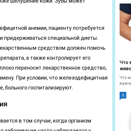
также шелушение кожи. Зубы может
ефицитной анемии, пациенту потребуется
и придерживаться специальной диеты.
лекарственным средством должен помочь
препарата, а также контролирует его
Что 
 плохо переносит лекарственное средство,
живо
амену. При условии, что железодефицитная
Что м
мужчи
, больного госпитализируют.
0
ия
ается в том случае, когда организм
то заболевание часто наблюдается у