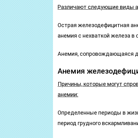
Различают следующие виды а
Острая железодефицитная ане
анемия с нехваткой железа в 
Анемия, сопровождающаяся д
Анемия железодефиц
Причины, которые могут спро
анемии:
Определенные периоды в жизн
период грудного вскармливан