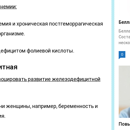
немии:
Белл
мия и хроническая постгеморрагическая
Белл
организме.
Соста
неско
ефицитом фолиевой кислоты.
0
итная
воцировать развитие железодефицитной
и женщины, например, беременность и
ия.
Повы