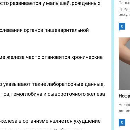
асто развивается у малышей, рожденных
Повы
Предр
резул
0
болевания органов пищеварительной
ме железа часто становятся хронические
 указывают такие лабораторные данные,
тов, гемоглобина и сывороточного железа
Нефр
Нефро
лечен
 железа в организме является ухудшение
0