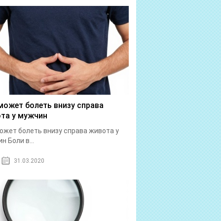
может болеть внизу справа
та у мужчин
ожет болеть внизу справа живота у
н Боли в...
31.03.2020