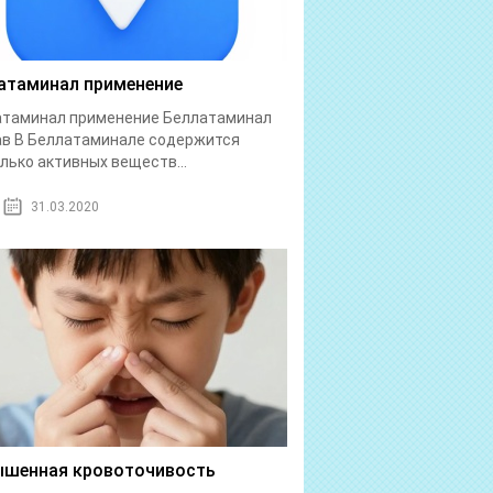
атаминал применение
атаминал применение Беллатаминал
в В Беллатаминале содержится
лько активных веществ...
31.03.2020
шенная кровоточивость