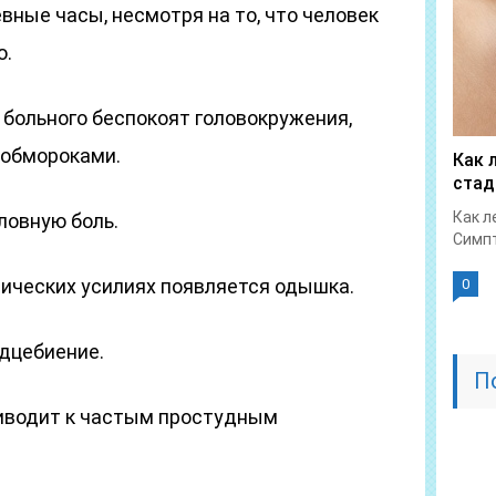
вные часы, несмотря на то, что человек
ю.
 больного беспокоят головокружения,
 обмороками.
Как 
стад
Как л
ловную боль.
Симпт
ических усилиях появляется одышка.
0
рдцебиение.
П
иводит к частым простудным