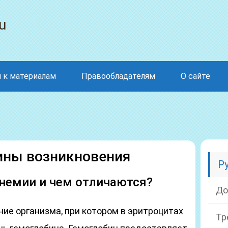
u
 к материалам
Правообладателям
О сайте
ины возникновения
Р
немии и чем отличаются?
До
ие организма, при котором в эритроцитах
Тр