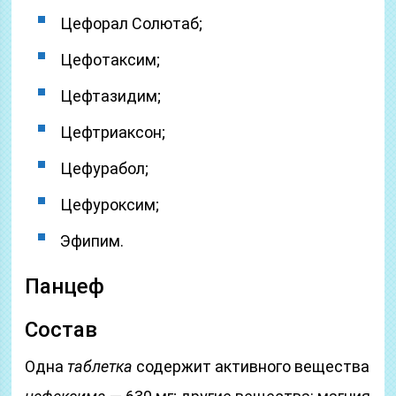
Цефорал Солютаб;
Цефотаксим;
Цефтазидим;
Цефтриаксон;
Цефурабол;
Цефуроксим;
Эфипим.
Панцеф
Состав
Одна
таблетка
содержит активного вещества