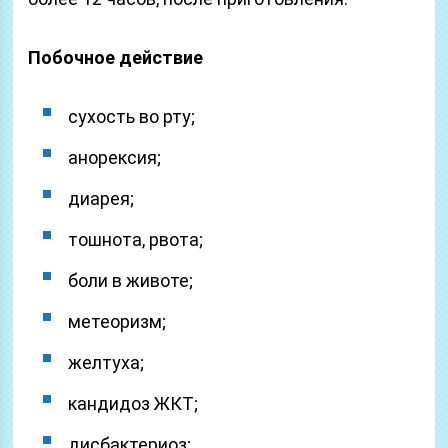
Побочное действие
сухость во рту;
анорексия;
диарея;
тошнота, рвота;
боли в животе;
метеоризм;
желтуха;
кандидоз ЖКТ;
дисбактериоз;