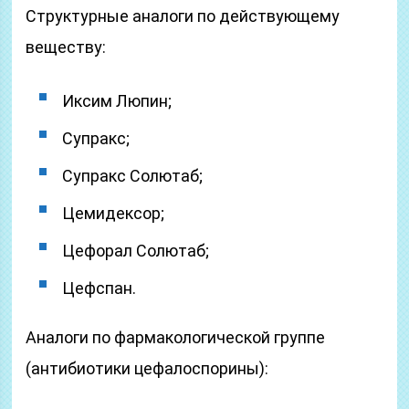
Структурные аналоги по действующему
веществу:
Иксим Люпин;
Супракс;
Супракс Солютаб;
Цемидексор;
Цефорал Солютаб;
Цефспан.
Аналоги по фармакологической группе
(антибиотики цефалоспорины):