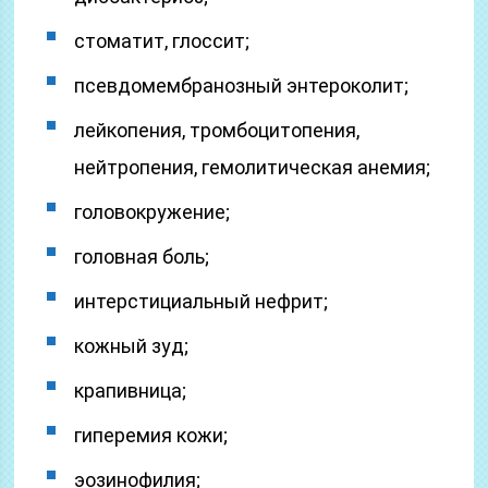
стоматит, глоссит;
псевдомембранозный энтероколит;
лейкопения, тромбоцитопения,
нейтропения, гемолитическая анемия;
головокружение;
головная боль;
интерстициальный нефрит;
кожный зуд;
крапивница;
гиперемия кожи;
эозинофилия;