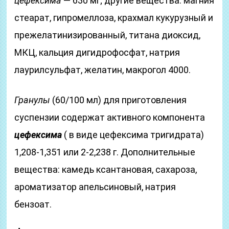
цефексима
— 630 мг; другие вещества: магния
стеарат, гипромеллоза, крахмал кукурузный и
прежелатинизированный, титана диоксид,
МКЦ, кальция дигидрофосфат, натрия
лаурилсульфат, желатин, макрогол 4000.
Гранулы
(60/100 мл) для приготовления
суспензии содержат активного компонента
цефексима
( в виде цефексима тригидрата)
1,208-1,351 или 2-2,238 г. Дополнительные
вещества: камедь ксантановая, сахароза,
ароматизатор апельсиновый, натрия
бензоат.