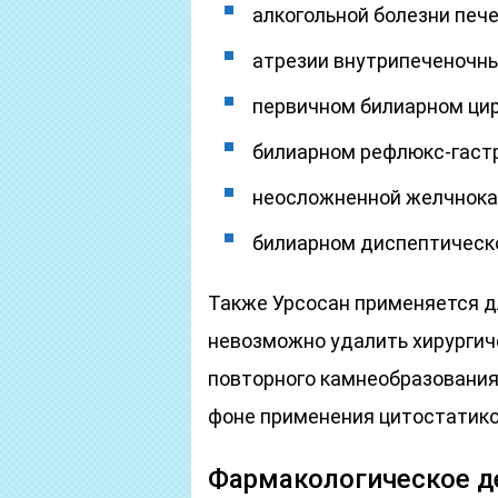
алкогольной болезни пече
атрезии внутрипеченочны
первичном билиарном цир
билиарном рефлюкс-гастр
неосложненной желчнока
билиарном диспептическ
Также Урсосан применяется д
невозможно удалить хирургич
повторного камнеобразования
фоне применения цитостатико
Фармакологическое д