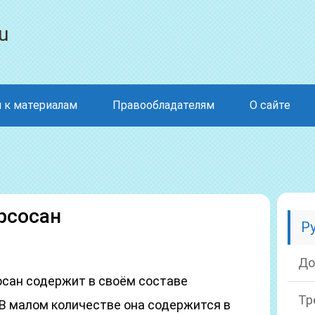
u
 к материалам
Правообладателям
О сайте
рсосан
Р
До
сан содержит в своём составе
Тр
 В малом количестве она содержится в