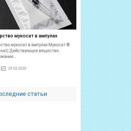
рство мукосат в ампулах
ство мукосат в ампулах Мукосат ®
osat) Действующее вещество:
жание...
29.02.2020
оследние статьи