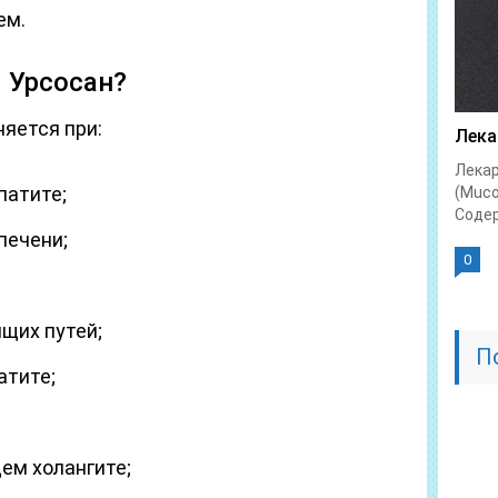
ем.
 Урсосан?
яется при:
Лека
Лекар
патите;
(Muc
Содер
печени;
0
щих путей;
П
атите;
ем холангите;