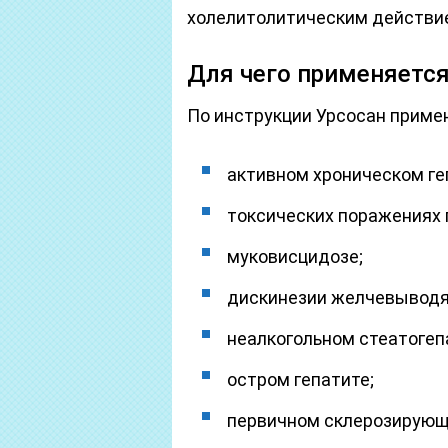
холелитолитическим действи
Для чего применяется
По инструкции Урсосан примен
активном хроническом ге
токсических поражениях 
муковисцидозе;
дискинезии желчевыводя
неалкогольном стеатогеп
остром гепатите;
первичном склерозирующ