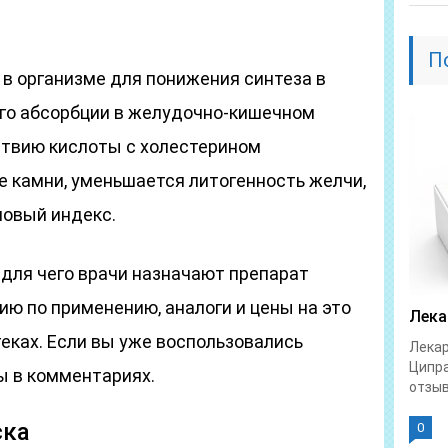
П
в организме для понижения синтеза в
его абсорбции в желудочно-кишечном
ствию кислоты с холестерином
 камни, уменьшается литогенность желчи,
овый индекс.
 для чего врачи назначают препарат
ию по применению, аналоги и цены на это
Лека
еках. Если вы уже воспользовались
Лекар
Ципра
ы в комментариях.
отзыв
ска
0