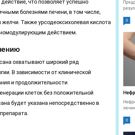
 действие, что позволяет успешно
Предр
резул
ичными болезнями печени, в том числе,
0
желчи. Также урсодеоксихолевая кислота
уномодулирующим действием.
нению
осана охватывают широкий ряд
гии. В зависимости от клинической
ания и продолжительности
генерации клеток без положительной
Нефр
Нефро
сана будет указана непосредственно в
лечен
 препарата.
0