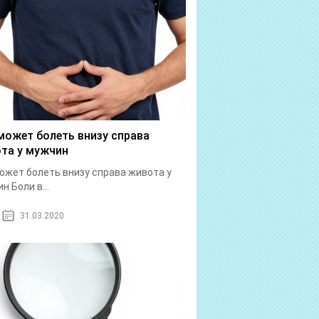
может болеть внизу справа
та у мужчин
ожет болеть внизу справа живота у
н Боли в...
31.03.2020