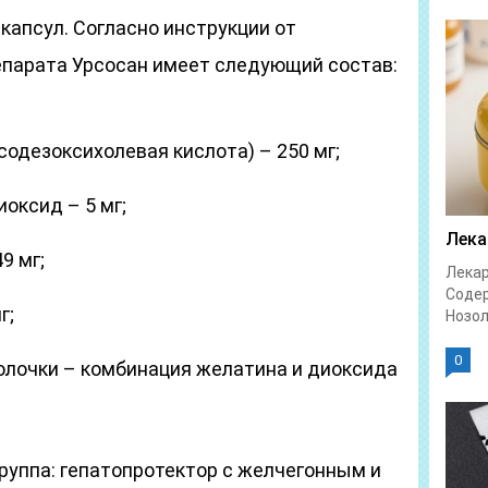
капсул. Согласно инструкции от
репарата Урсосан имеет следующий состав:
одезоксихолевая кислота) – 250 мг;
оксид – 5 мг;
Лека
9 мг;
Лекар
Соде
г;
Нозол
0
лочки – комбинация желатина и диоксида
руппа: гепатопротектор с желчегонным и