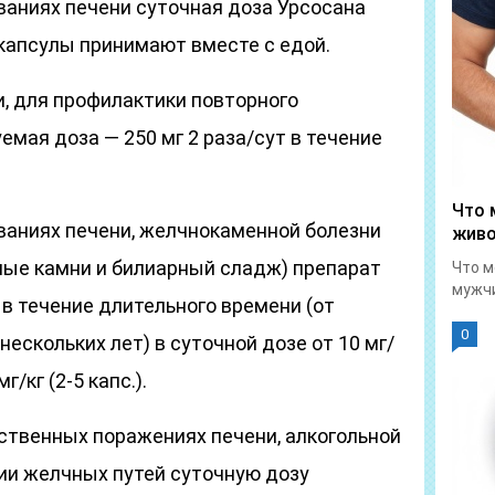
аниях печени суточная доза Урсосана
 капсулы принимают вместе с едой.
, для профилактики повторного
мая доза — 250 мг 2 раза/сут в течение
Что 
аниях печени, желчнокаменной болезни
живо
ые камни и билиарный сладж) препарат
Что м
мужчи
в течение длительного времени (от
0
нескольких лет) в суточной дозе от 10 мг/
г/кг (2-5 капс.).
рственных поражениях печени, алкогольной
зии желчных путей суточную дозу