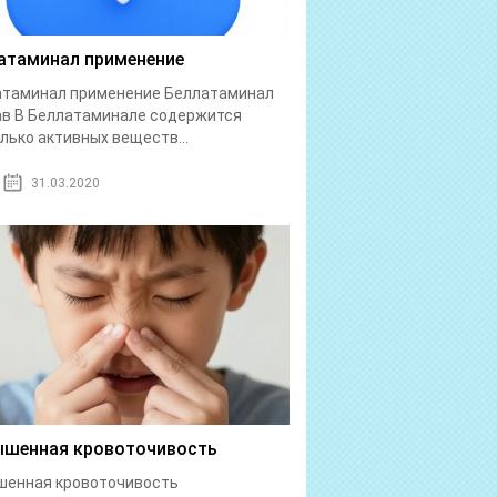
атаминал применение
атаминал применение Беллатаминал
в В Беллатаминале содержится
лько активных веществ...
31.03.2020
шенная кровоточивость
шенная кровоточивость