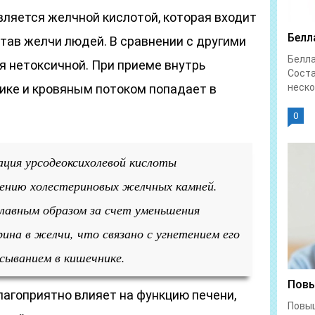
вляется желчной кислотой, которая входит
Белл
тав желчи людей. В сравнении с другими
Белл
 нетоксичной. При приеме внутрь
Соста
ике и кровяным потоком попадает в
неско
0
ция урсодеоксихолевой кислоты
ению холестериновых желчных камней.
лавным образом за счет уменьшения
ина в желчи, что связано с угнетением его
асыванием в кишечнике.
Повы
лагоприятно влияет на функцию печени,
Повы