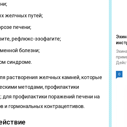
ни;
х желчных путей;
розе печени;
Эхин
ите, рефлюкс-эзофагите;
инст
менной болезни;
Эхина
приме
ом синдроме.
Дейст
0
ля растворения желчных камней, которые
ескими методами, профилактики
; для профилактики поражений печени на
в и гормональных контрацептивов.
ействие