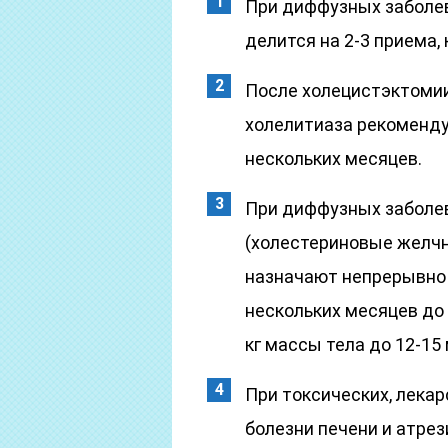
При диффузных заболев
делится на 2-3 приема,
После холецистэктомии
холелитиаза рекомендуе
нескольких месяцев.
При диффузных заболев
(холестериновые желчн
назначают непрерывно 
нескольких месяцев до 
кг массы тела до 12-15 м
При токсических, лека
болезни печени и атре