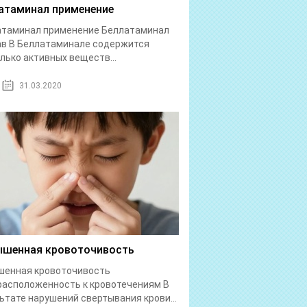
атаминал применение
атаминал применение Беллатаминал
в В Беллатаминале содержится
лько активных веществ...
31.03.2020
шенная кровоточивость
шенная кровоточивость
асположенность к кровотечениям В
ьтате нарушений свертывания крови...