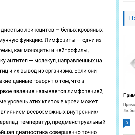
П
дностью лейкоцитов — белых кровяных
мунную функцию. Лимфоциты — одни из
темы, как моноциты и нейтрофилы,
ку антител — молекул, направленных на
ц и их вывод из организма. Если они
кие данные говорят о том, что в
ервое явление называется лимфопенией,
Прим
е уровень этих клеток в крови может
Приме
Любой
од влиянием всевозможных внутренних/
перепад температур, предменструальный
0
нейшая диагностика совершенно точно