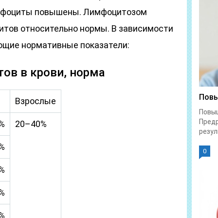
имфоциты повышены. Лимфоцитозом
тов относительно нормы. В зависимости
ющие нормативные показатели:
ов в крови, норма
Повы
Взрослые
Повы
Предр
%
20–40%
резул
%
0
%
%
%