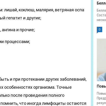
Белл
: лишай, коклюш, малярия, ветряная оспа
Белл
Соста
ный гепатит и другие;
неско
 ангина и прочие;
0
ми процессами;
ть и при протекании других заболеваний,
Повы
х особенностях организма. Точные
Повы
лько после проведения полного
Предр
 помнить, что иногда лимфоциты остаются
резул