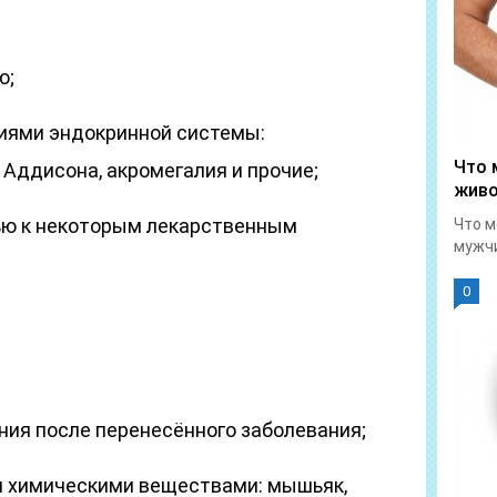
ю;
иями эндокринной системы:
Что 
 Аддисона, акромегалия и прочие;
живо
ью к некоторым лекарственным
Что м
мужчи
0
ия после перенесённого заболевания;
 химическими веществами: мышьяк,