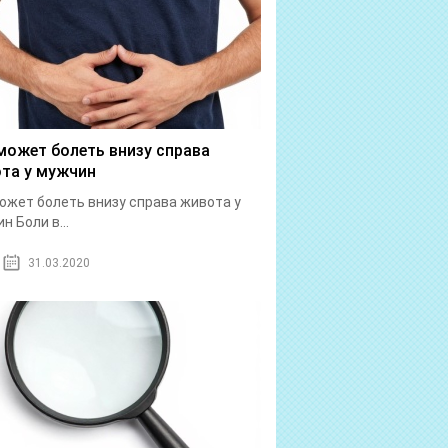
может болеть внизу справа
та у мужчин
ожет болеть внизу справа живота у
н Боли в...
31.03.2020