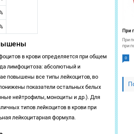
%
%
При 
При п
овышены
при по
оцитов в крови определяется при общем
0
ида лимфоцитоза: абсолютный и
чае повышены все типы лейкоцитов, во
П
понижены показатели остальных белых
ные нейтрофилы, моноциты и др.). Для
личных типов лейкоцитов в крови при
ьная лейкоцитарная формула.