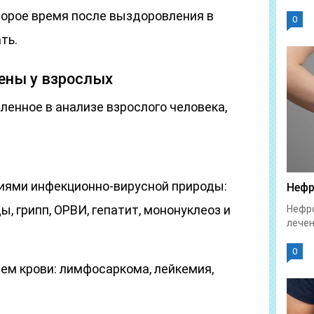
орое время после выздоровления в
0
ть.
ны у взрослых
енное в анализе взрослого человека,
иями инфекционно-вирусной природы:
Нефр
 грипп, ОРВИ, гепатит, мононуклеоз и
Нефро
лечен
0
м крови: лимфосаркома, лейкемия,