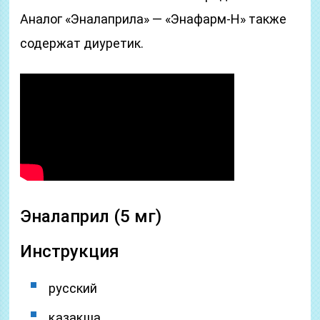
Аналог «Эналаприла» — «Энафарм-Н» также
содержат диуретик.
Эналаприл (5 мг)
Инструкция
русский
қазақша