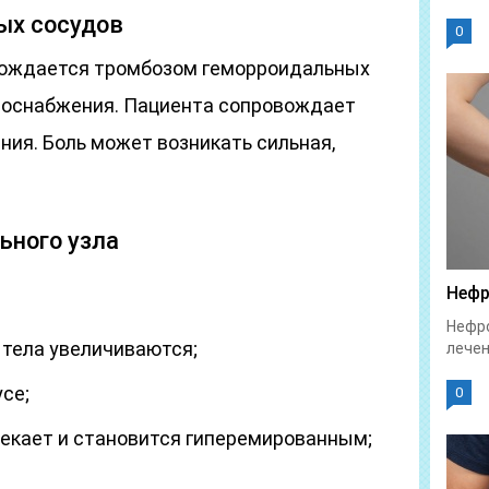
ых сосудов
0
ождается тромбозом геморроидальных
овоснабжения. Пациента сопровождает
ания. Боль может возникать сильная,
ьного узла
Нефр
Нефро
тела увеличиваются;
лечен
усе;
0
екает и становится гиперемированным;