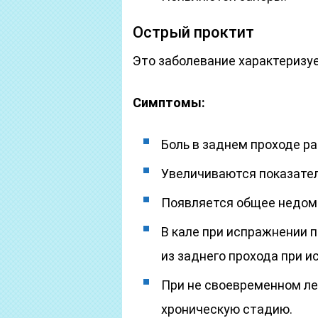
Острый проктит
Это заболевание характеризу
Симптомы:
Боль в заднем проходе ра
Увеличиваются показате
Появляется общее недом
В кале при испражнении п
из заднего прохода при и
При не своевременном ле
хроническую стадию.