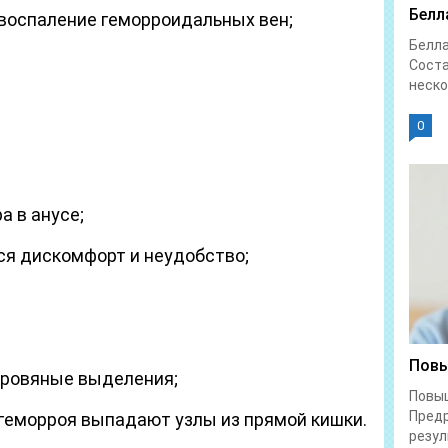
Белл
 воспаление геморроидальных вен;
Белл
Соста
неско
0
а в анусе;
ся дискомфорт и неудобство;
Повы
кровяные выделения;
Повы
Предр
 геморроя выпадают узлы из прямой кишки.
резул