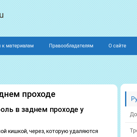
u
 к материалам
Правообладателям
О сайте
днем проходе
Р
боль в заднем проходе у
До
Тр
ой кишкой, через, которую удаляются