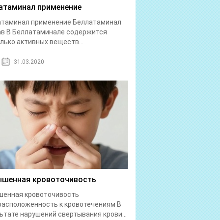
атаминал применение
атаминал применение Беллатаминал
в В Беллатаминале содержится
лько активных веществ...
31.03.2020
шенная кровоточивость
шенная кровоточивость
асположенность к кровотечениям В
ьтате нарушений свертывания крови...