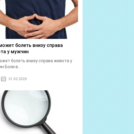
может болеть внизу справа
та у мужчин
ожет болеть внизу справа живота у
н Боли в...
31.03.2020