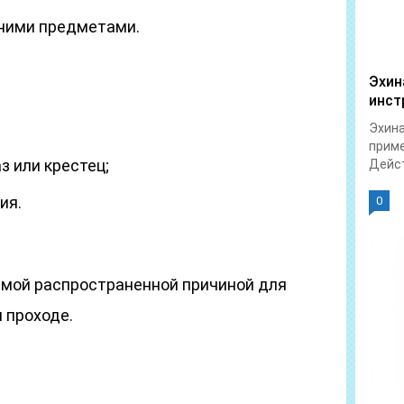
ними предметами.
Эхин
инст
Эхина
приме
з или крестец;
Дейст
ия.
0
амой распространенной причиной для
 проходе.