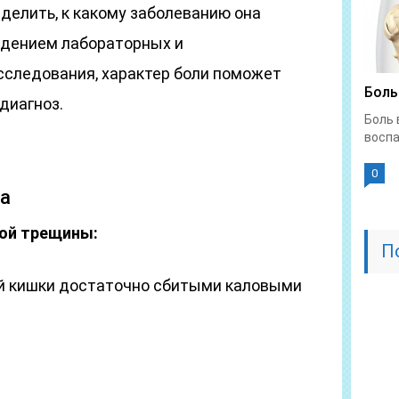
делить, к какому заболеванию она
едением лабораторных и
следования, характер боли поможет
Боль
диагноз.
Боль 
воспа
0
на
ой трещины:
П
й кишки достаточно сбитыми каловыми