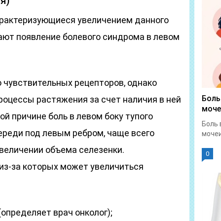
я)
арактеризующиеся увеличением данного
вают появление болевого синдрома в левом
о чувствительных рецепторов, однако
Боль
процессы растяжения за счет наличия в ней
моче
ой причине боль в левом боку тупого
Боль 
ереди под левым ребром, чаще всего
мочеи
увеличении объема селезенки.
0
 из-за которых может увеличиться
(определяет врач онколог);