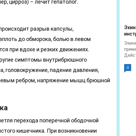
ер, цирроз) – лечит гепатолог.
Эхин
 происходит разрыв капсулы,
инст
вплоть до обморока, болью в левом
Эхина
тся при вдохе и резких движениях.
приме
Дейст
другие симптомы внутрибрюшного
0
а, головокружение, падение давления,
 левым ребром, напряжение мышц брюшной
ка
петля перехода поперечной ободочной
лстого кишечника. При возникновении