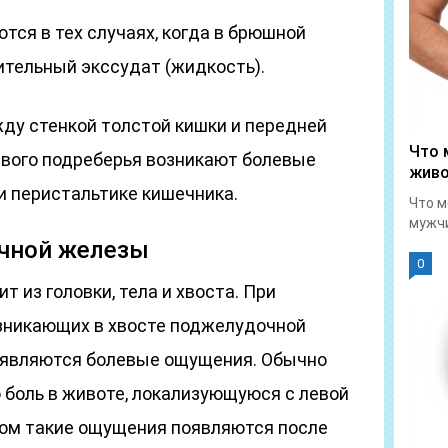
тся в тех случаях, когда в брюшной
ительный экссудат (жидкость).
ду стенкой толстой кишки и передней
Что 
евого подреберья возникают болевые
живо
 перистальтике кишечника.
Что м
мужчи
чной железы
0
 из головки, тела и хвоста. При
озникающих в хвосте поджелудочной
оявляются болевые ощущения. Обычно
 боль в животе, локализующуюся с левой
ном такие ощущения появляются после