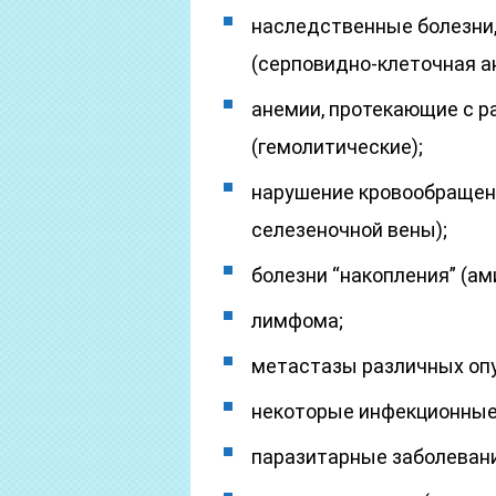
наследственные болезни,
(серповидно-клеточная а
анемии, протекающие с р
(гемолитические);
нарушение кровообращени
селезеночной вены);
болезни “накопления” (ам
лимфома;
метастазы различных опу
некоторые инфекционные 
паразитарные заболевани