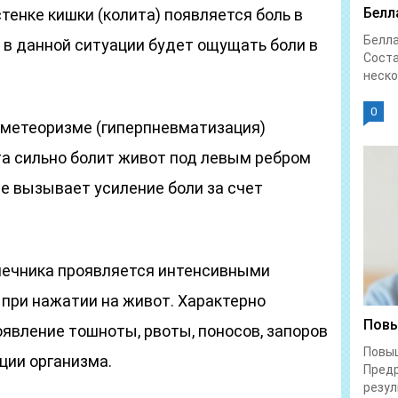
Белл
тенке кишки (колита) появляется боль в
Белл
 в данной ситуации будет ощущать боли в
Соста
неско
0
 метеоризме (гиперпневматизация)
нта сильно болит живот под левым ребром
е вызывает усиление боли за счет
шечника проявляется интенсивными
 при нажатии на живот. Характерно
Повы
оявление тошноты, рвоты, поносов, запоров
Повы
ции организма.
Предр
резул