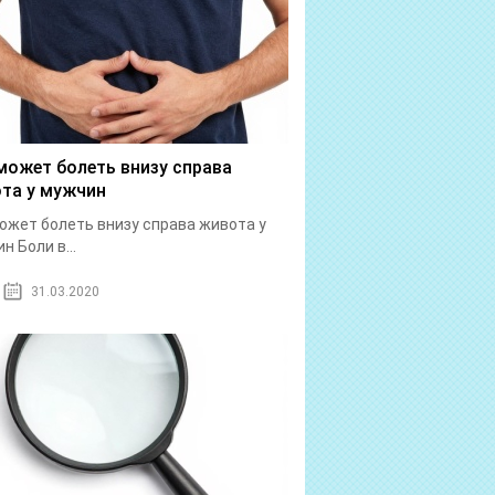
может болеть внизу справа
та у мужчин
ожет болеть внизу справа живота у
н Боли в...
31.03.2020