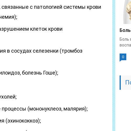
 связанные с патологией системы крови
немия);
азрушением клеток крови
Боль
Боль 
воспа
я в сосудах селезенки (тромбоз
0
илоидоз, болезнь Гоше);
П
холей;
процессы (мононуклеоз, малярия);
я (эхинококкоз);