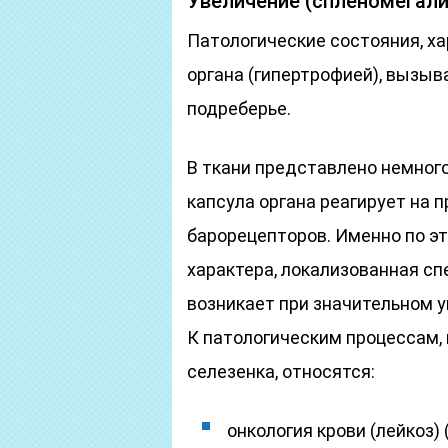
Увеличение (спленомегали
Патологические состояния, х
органа (гипертрофией), вызы
подреберье.
В ткани представлено немног
капсула органа реагирует на 
барорецепторов. Именно по эт
характера, локализованная сп
возникает при значительном 
К патологическим процессам,
селезенка, относятся:
онкология крови (лейкоз) 