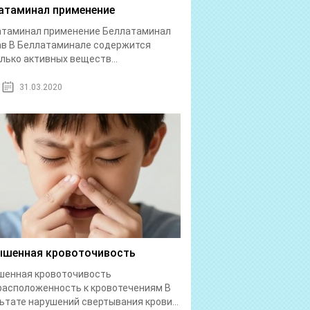
атаминал применение
атаминал применение Беллатаминал
в В Беллатаминале содержится
лько активных веществ...
31.03.2020
шенная кровоточивость
шенная кровоточивость
асположенность к кровотечениям В
ьтате нарушений свертывания крови...