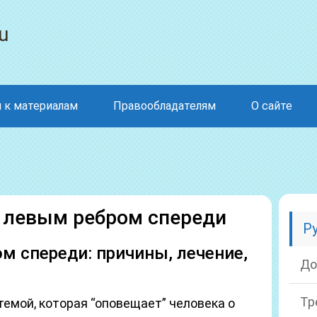
u
 к материалам
Правообладателям
О сайте
 левым ребром спереди
Р
м спереди: причины, лечение,
До
Тр
темой, которая “оповещает” человека о