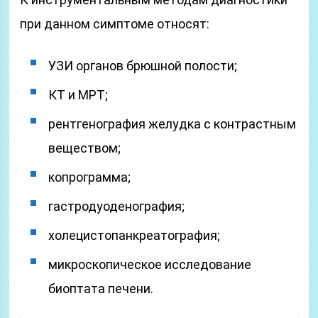
при данном симптоме относят:
УЗИ органов брюшной полости;
КТ и МРТ;
рентгенография желудка с контрастным
веществом;
копрограмма;
гастродуоденография;
холецистопанкреатография;
микроскопическое исследование
биоптата печени.