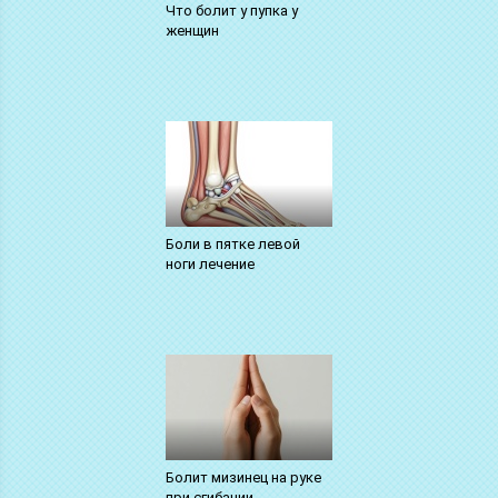
Что болит у пупка у
женщин
Боли в пятке левой
ноги лечение
Болит мизинец на руке
при сгибании