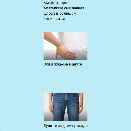
Микрофлора
влагалища смешанная
флора в большом
количестве
Зуд и жжение в анусе
Зудит в заднем проходе