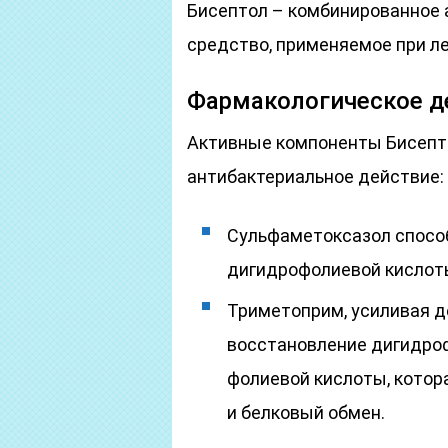
Бисептол – комбинированное 
средство, применяемое при ле
Фармакологическое д
Активные компоненты Бисеп
антибактериальное действие:
Сульфаметоксазол спосо
дигидрофолиевой кислоты
Триметоприм, усиливая д
восстановление дигидро
фолиевой кислоты, котор
и белковый обмен.