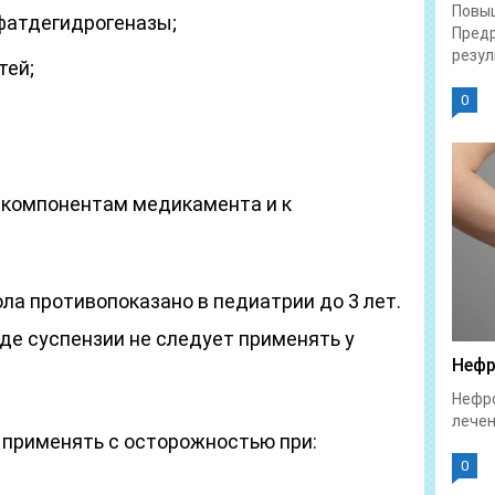
Повы
фатдегидрогеназы;
Предр
резул
тей;
0
 компонентам медикамента и к
а противопоказано в педиатрии до 3 лет.
иде суспензии не следует применять у
Нефр
Нефро
лечен
 применять с осторожностью при:
0