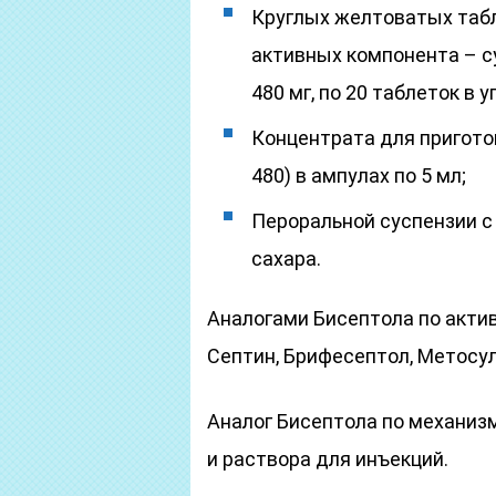
Круглых желтоватых табл
активных компонента – с
480 мг, по 20 таблеток в у
Концентрата для пригото
480) в ампулах по 5 мл;
Пероральной суспензии с
сахара.
Аналогами Бисептола по акти
Септин, Брифесептол, Метосул
Аналог Бисептола по механиз
и раствора для инъекций.