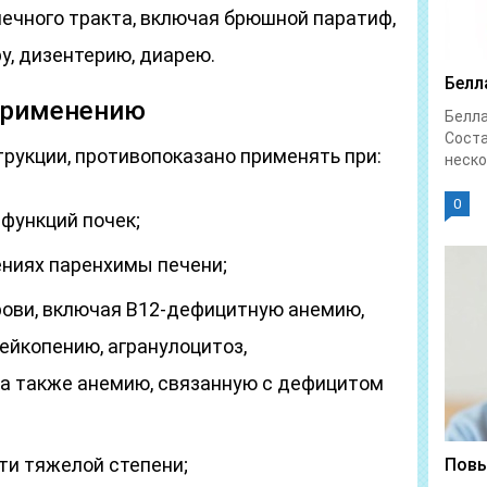
чного тракта, включая брюшной паратиф,
у, дизентерию, диарею.
Белл
применению
Белл
Соста
рукции, противопоказано применять при:
неско
0
функций почек;
ниях паренхимы печени;
ови, включая В12-дефицитную анемию,
ейкопению, агранулоцитоз,
а также анемию, связанную с дефицитом
ти тяжелой степени;
Повы