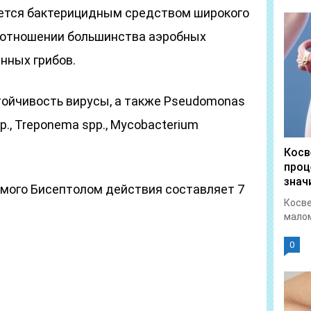
ляется бактерицидным средством широкого
в отношении большинства аэробных
енных грибов.
ойчивость вирусы, а также Pseudomonas
p., Treponema spp., Mycobacterium
Косв
проц
знач
мого Бисептолом действия составляет 7
Косве
малом
0