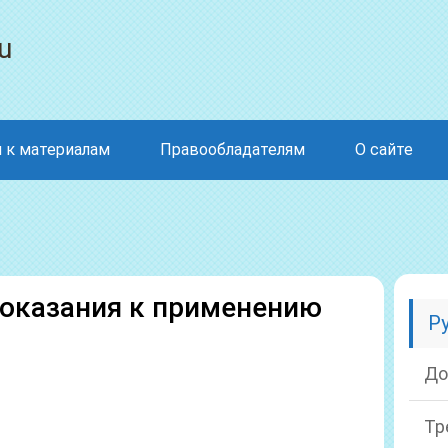
u
 к материалам
Правообладателям
О сайте
оказания к применению
Р
До
Тр