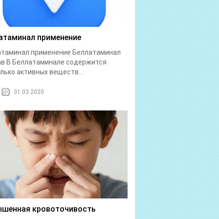
атаминал применение
атаминал применение Беллатаминал
в В Беллатаминале содержится
лько активных веществ...
31.03.2020
шенная кровоточивость