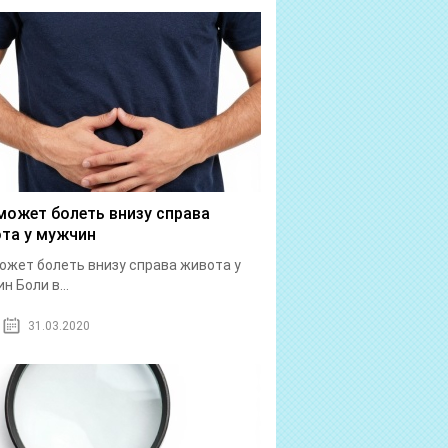
может болеть внизу справа
та у мужчин
ожет болеть внизу справа живота у
н Боли в...
31.03.2020