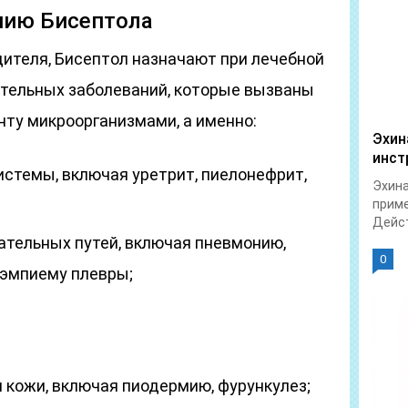
нию Бисептола
дителя, Бисептол назначают при лечебной
тельных заболеваний, которые вызваны
ту микроорганизмами, а именно:
Эхин
инст
стемы, включая уретрит, пиелонефрит,
Эхина
приме
Дейст
тельных путей, включая пневмонию,
0
, эмпиему плевры;
и кожи, включая пиодермию, фурункулез;