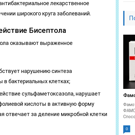
антибактериальное лекарственное
чении широкого круга заболеваний.
П
ействие Бисептола
тола оказывают выраженное
бствует нарушению синтеза
 в бактериальных клетках;
ействие сульфаметоксазола, нарушает
Фамо
фолиевой кислоты в активную форму
Фамо
ФАМО
ая отвечает за деление микробной клетки
Спосо
0