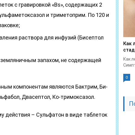
еток с гравировкой «Bs», содержащих 2
ульфаметоксазол и триметоприм. По 120 и
паковке;
вления раствора для инфузий (Бисептол
Как 
стад
Как л
 земляничным запахом, не содержащей
Симпт
0
вным компонентам являются Бактрим, Би-
ьфабол, Двасептол, Ко-тримоксазол.
П
му действия – Сульфатон в виде таблеток