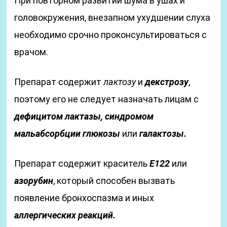
При повторном развитии шума в ушах и
головокружения, внезапном ухудшении слуха
необходимо срочно проконсультироваться с
врачом.
Препарат содержит
лактозу
и
декстрозу
,
поэтому его не следует назначать лицам с
дефицитом лактазы, синдромом
мальабсорбции глюкозы
или
галактозы.
Препарат содержит краситель
E122
или
азорубин
, который способен вызвать
появление бронхоспазма и иных
аллергических реакций.