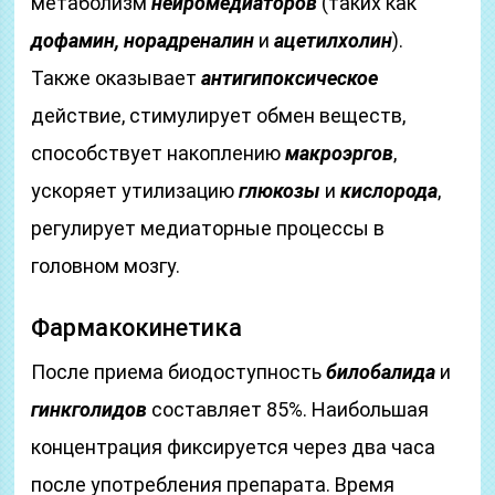
метаболизм
нейромедиаторов
(таких как
дофамин, норадреналин
и
ацетилхолин
).
Также оказывает
антигипоксическое
действие, стимулирует обмен веществ,
способствует накоплению
макроэргов
,
ускоряет утилизацию
глюкозы
и
кислорода
,
регулирует медиаторные процессы в
головном мозгу.
Фармакокинетика
После приема биодоступность
билобалида
и
гинкголидов
составляет 85%. Наибольшая
концентрация фиксируется через два часа
после употребления препарата. Время