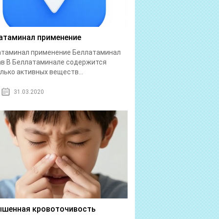
атаминал применение
атаминал применение Беллатаминал
в В Беллатаминале содержится
лько активных веществ...
31.03.2020
шенная кровоточивость