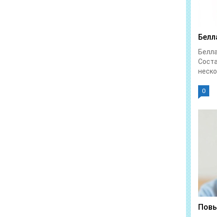
Белл
Белл
Соста
неско
0
Повы