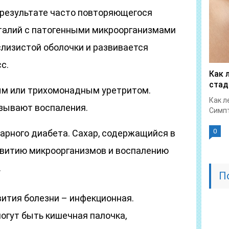
результате часто повторяющегося
талий с патогенными микроорганизмами
лизистой оболочки и развивается
с.
Как 
стад
ым или трихомонадным уретритом.
Как л
зывают воспаления.
Симпт
0
арного диабета. Сахар, содержащийся в
звитию микроорганизмов и воспалению
.
П
вития болезни – инфекционная.
огут быть кишечная палочка,