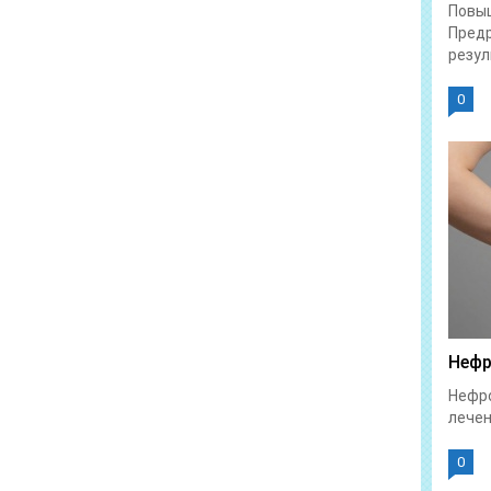
Повы
Предр
резул
0
Нефр
Нефро
лечен
0