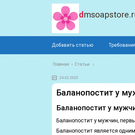
dmsoapstore.r
Добавить статью
Требования
Главная
›
Статьи
24.02.2020
Баланопостит у му
Баланопостит у мужч
Баланопостит у мужчин, перв
Баланопостит является одним