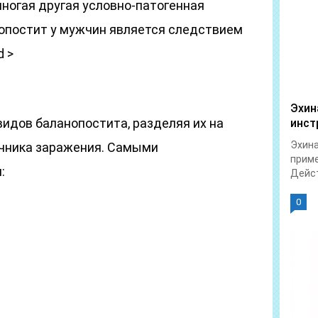
многая другая условно-патогенная
опостит у мужчин является следствием
d >
Эхин
идов баланопостита, разделяя их на
инст
Эхина
очника заражения. Самыми
приме
:
Дейст
0