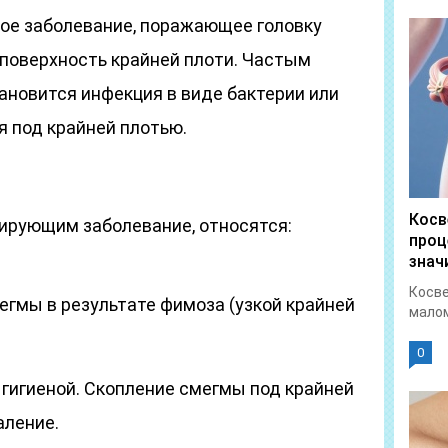
ое заболевание, поражающее головку
 поверхность крайней плоти. Частым
ановится инфекция в виде бактерии или
я под крайней плотью.
Косв
ирующим заболевание, относятся:
проц
знач
Косве
егмы в результате фимоза (узкой крайней
малом
0
гигиеной. Скопление смегмы под крайней
аление.