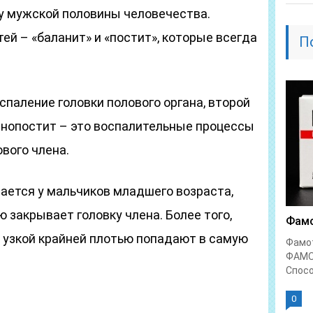
у мужской половины человечества.
ей – «баланит» и «постит», которые всегда
П
паление головки полового органа, второй
ланопостит – это воспалительные процессы
ового члена.
ается у мальчиков младшего возраста,
 закрывает головку члена. Более того,
Фамо
узкой крайней плотью попадают в самую
Фамо
ФАМО
Спосо
0