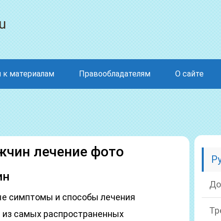
u
 к материалам
Правообладателям
О сайте
жчин лечение фото
Р
ин
До
ые симптомы и способы лечения
Тр
 из самых распространенных