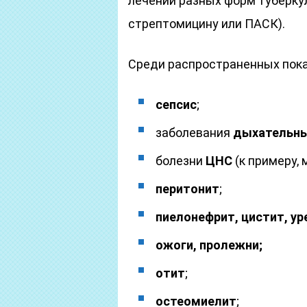
лечении разных форм туберкул
стрептомицину или ПАСК).
Среди распространенных пока
сепсис
;
заболевания
дыхательн
болезни
ЦНС
(к примеру, 
перитонит
;
пиелонефрит, цистит, ур
ожоги, пролежни;
отит
;
остеомиелит
;