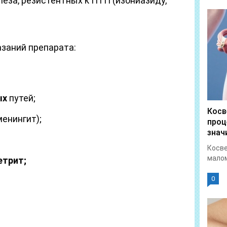
еза, резистентных к ПТП (изониазиду,
заний препарата:
ых
путей;
Косв
менингит);
проц
знач
Косве
малом
етрит;
0