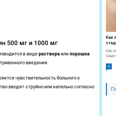
Как 
н 500 мг и 1000 мг
стад
Как л
изводится в виде
раствора
или
порошка
Симпт
тривенного введения.
0
ряется чувствительность больного к
тво вводят струйно или капельно согласно
П