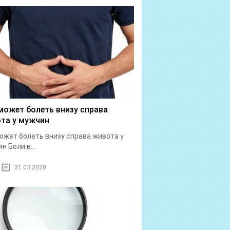
может болеть внизу справа
та у мужчин
ожет болеть внизу справа живота у
н Боли в...
31.03.2020