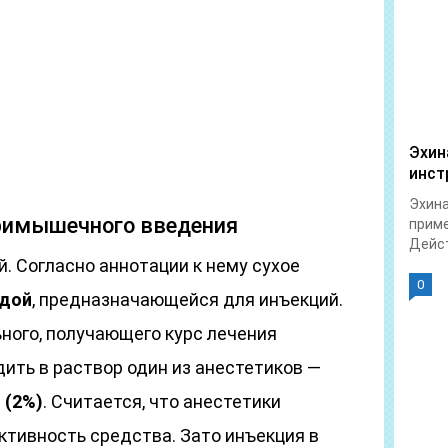
Эхин
инст
Эхина
тримышечного введения
приме
Дейст
. Согласно аннотации к нему сухое
0
дой
, предназначающейся для инъекций.
ного, получающего курс лечения
ить в раствор один из анестетиков —
 (2%)
. Считается, что анестетики
тивность средства. Зато инъекция в