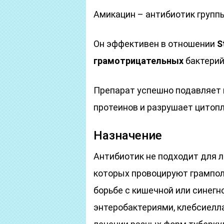
Амикацин – антибиотик груп
Он эффективен в отношении
S
грамотрицательных
бактерий
Препарат успешно подавляет и
протеинов и разрушает цитоп
Назначение
Антибиотик не подходит для л
которых провоцируют грампол
борьбе с кишечной или синегн
энтеробактериями, клебсиелл