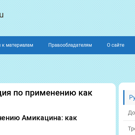
u
 к материалам
Правообладателям
О сайте
ия по применению как
Р
До
нению Амикацина: как
Тр