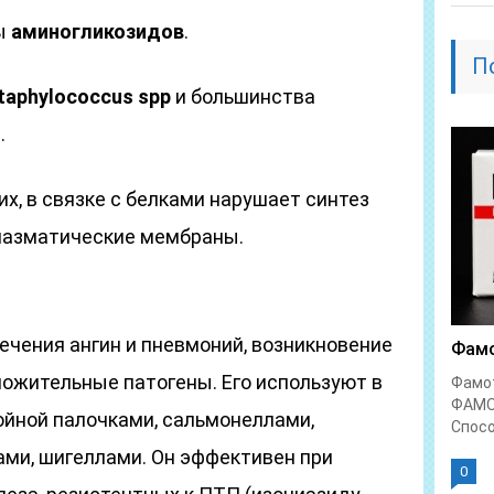
пы
аминогликозидов
.
П
taphylococcus spp
и большинства
.
х, в связке с белками нарушает синтез
лазматические мембраны.
ечения ангин и пневмоний, возникновение
Фамо
ожительные патогены. Его используют в
Фамо
ФАМО
ойной палочками, сальмонеллами,
Спосо
ами, шигеллами. Он эффективен при
0