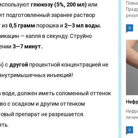
Повы
используют
глюкозу (5%, 200 мл)
или
Предр
ят подготовленный заранее раствор
резул
т из
0,5 грамм
порошка и
2—3 мл воды.
0
микацин — капля в секунду. Струйно
жении
3—7 минут.
н) с
другой
процентной концентрацией не
 внутримышечных инъекций!
в воде, должен иметь соломенный оттенок
Нефр
во с осадком и другим оттенком
Нефро
товый препарат не разрешается.
лечен
ять.
0