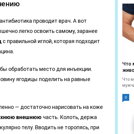
нению
антибиотика проводит врач. А вот
шечно легко освоить самому, заранее
ц
с правильной иглой, которая подходит
цина.
Что 
обы обработать место для инъекции.
живо
ловину ягодицы поделить на равные
Что м
мужчи
0
ленно — достаточно нарисовать на коже
рхнюю внешнюю
часть. Колоть, держа
улярно телу. Вводить не торопясь, при