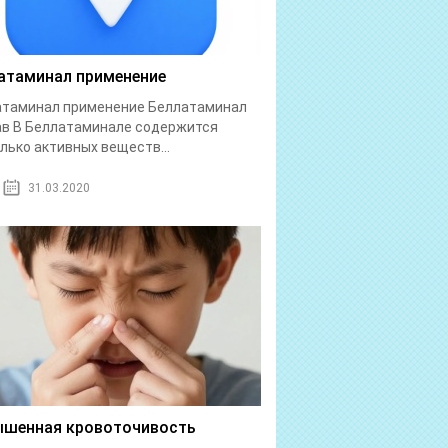
атаминал применение
атаминал применение Беллатаминал
в В Беллатаминале содержится
лько активных веществ...
31.03.2020
шенная кровоточивость