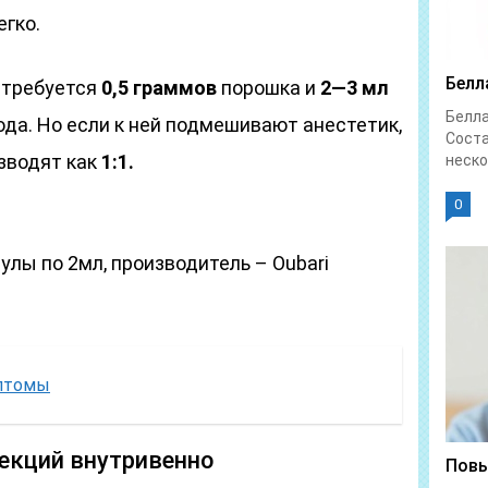
егко.
Белл
 требуется
0,5 граммов
порошка и
2—3 мл
Белл
вода. Но если к ней подмешивают анестетик,
Соста
азводят как
1:1.
неско
0
пулы по 2мл, производитель – Oubari
мптомы
екций внутривенно
Повы